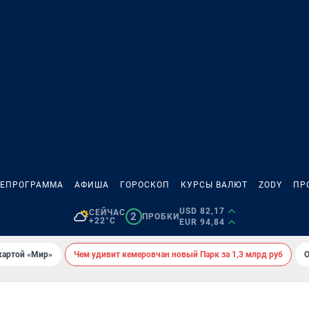
ЛЕПРОГРАММА
АФИША
ГОРОСКОП
КУРСЫ ВАЛЮТ
ZODY
ПР
USD 82,17
СЕЙЧАС
2
ПРОБКИ
+22°C
EUR 94,84
картой «Мир»
Чем удивит кемеровчан новый Парк за 1,3 млрд руб
О