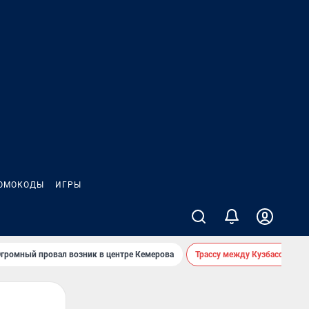
ОМОКОДЫ
ИГРЫ
громный провал возник в центре Кемерова
Трассу между Кузбассом и 