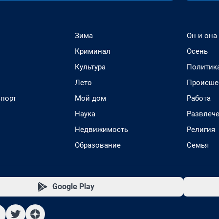
Зима
Он и она
Криминал
Осень
Культура
Политик
Лето
Происше
спорт
Мой дом
Работа
Наука
Развлеч
Недвижимость
Религия
Образование
Семья
Google Play