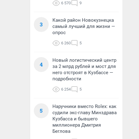
6 570
9
Какой район Новокузнецка
3
самый лучший для жизни —
опрос
6 260
5
Новый логистический центр
4
за 2 млрд рублей и мост для
него отстроят в Кузбассе —
подробности
6 254
5
Наручники вместо Rolex: как
5
судили экс-главу Минздрава
Кузбасса и бывшего
миллионера Дмитрия
Беглова