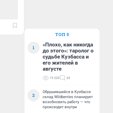
ТОП 5
«Плохо, как никогда
1
до этого»: таролог о
судьбе Кузбасса и
его жителей в
августе
15 224
24
Обрушившийся в Кузбассе
2
склад Wildberries планирует
возобновить работу — что
происходит внутри