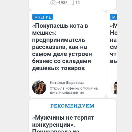
4 987
15
МНЕНИЕ
МНЕНИЕ
«Покупаешь кота в
«Мы ви
мешке»:
Нолана
предприниматель
настро
рассказала, как на
смотре
самом деле устроен
чтобы 
бизнес со складами
выгляд
дешевых товаров
Наталья Шорохова
На
Открыла кофейную точку на
деньги соцразвития
РЕКОМЕНДУЕМ
«Мужчины не терпят
конкуренции».
Порнозвезда из