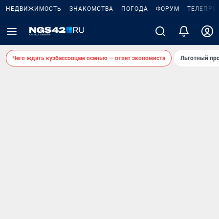
НЕДВИЖИМОСТЬ
ЗНАКОМСТВА
ПОГОДА
ФОРУМ
ТЕЛЕПРО
Чего ждать кузбассовцам осенью — ответ экономиста
Льготный про