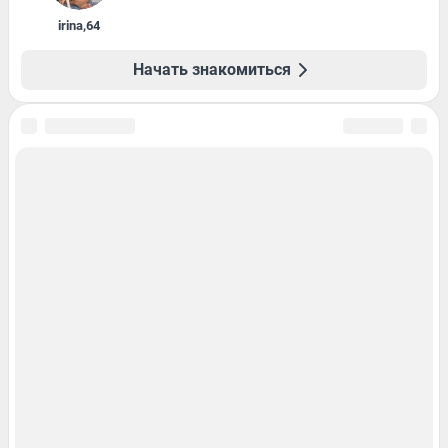
irina
,
64
Начать знакомиться