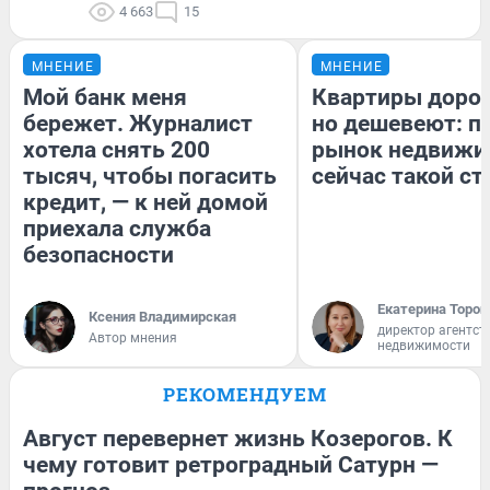
4 663
15
МНЕНИЕ
МНЕНИЕ
Мой банк меня
Квартиры доро
бережет. Журналист
но дешевеют: п
хотела снять 200
рынок недвижи
тысяч, чтобы погасить
сейчас такой с
кредит, — к ней домой
приехала служба
безопасности
Екатерина Тороп
Ксения Владимирская
директор агентст
Автор мнения
недвижимости
РЕКОМЕНДУЕМ
Август перевернет жизнь Козерогов. К
чему готовит ретроградный Сатурн —