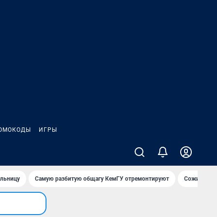
ОМОКОДЫ
ИГРЫ
ольницу
Самую разбитую общагу КемГУ отремонтируют
Сожительни