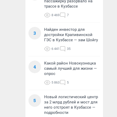
пассажирку разорвало на
трассе в Кузбассе
8 469
7
Найден инвестор для
3
достройки Крапивинской
ГЭС в Кузбассе — зам Шойгу
6 441
35
Какой район Новокузнецка
4
самый лучший для жизни —
опрос
5 863
5
Новый логистический центр
5
за 2 млрд рублей и мост для
него отстроят в Кузбассе —
подробности