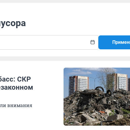
мусора
Примен
асс: СКР
езаконном
али внимания