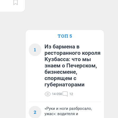
ТОП 5
Из бармена в
1
ресторанного короля
Кузбасса: что мы
знаем о Печерском,
бизнесмене,
спорящем с
губернаторами
14 058
12
«Руки и ноги разбросало,
2
ужас»: водителя и