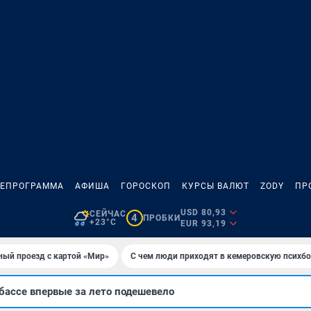
ЛЕПРОГРАММА
АФИША
ГОРОСКОП
КУРСЫ ВАЛЮТ
ZODY
ПР
USD 80,93
СЕЙЧАС
4
ПРОБКИ
+23°C
EUR 93,19
ный проезд с картой «Мир»
С чем люди приходят в кемеровскую психб
бассе впервые за лето подешевело