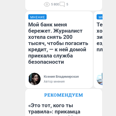
5 800
5
МНЕНИЕ
МНЕНИЕ
Мой банк меня
Тепло 
бережет. Журналист
холодн
хотела снять 200
зимой.
тысяч, чтобы погасить
ездит н
кредит, — к ней домой
плюсы 
приехала служба
безопасности
Ксения Владимирская
Д
Автор мнения
РЕКОМЕНДУЕМ
«Это тот, кого ты
травила»: прикамца