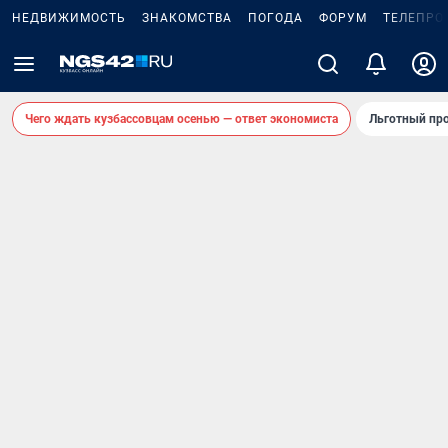
НЕДВИЖИМОСТЬ
ЗНАКОМСТВА
ПОГОДА
ФОРУМ
ТЕЛЕПРО
Чего ждать кузбассовцам осенью — ответ экономиста
Льготный про