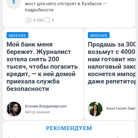
5
мост для него отстроят в Кузбассе —
подробности
6 106
5
МНЕНИЕ
МНЕНИЕ
Мой банк меня
Продашь за 3000
бережет. Журналист
возьмут с 4000.
хотела снять 200
нам готовит но
тысяч, чтобы погасить
налоговый зако
кредит, — к ней домой
коснется импор
приехала служба
даже репетитор
безопасности
Ксения Владимирская
Анастасия Завг
Автор мнения
РЕКОМЕНДУЕМ