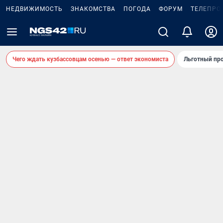
НЕДВИЖИМОСТЬ
ЗНАКОМСТВА
ПОГОДА
ФОРУМ
ТЕЛЕПРО
Чего ждать кузбассовцам осенью — ответ экономиста
Льготный про