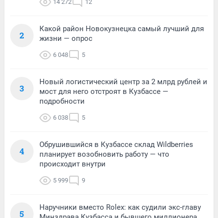
14 272
12
Какой район Новокузнецка самый лучший для
2
жизни — опрос
6 048
5
Новый логистический центр за 2 млрд рублей и
3
мост для него отстроят в Кузбассе —
подробности
6 038
5
Обрушившийся в Кузбассе склад Wildberries
4
планирует возобновить работу — что
происходит внутри
5 999
9
Наручники вместо Rolex: как судили экс-главу
5
Минздрава Кузбасса и бывшего миллионера