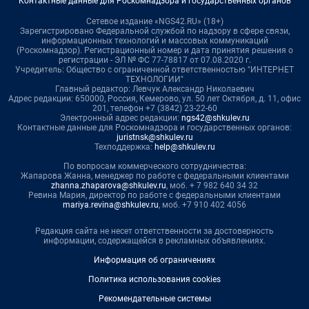
Контактные данные для Роскомнадзора и государственных органов
Сетевое издание «NGS42.RU» (18+)
Зарегистрировано Федеральной службой по надзору в сфере связи,
информационных технологий и массовых коммуникаций
(Роскомнадзор). Регистрационный номер и дата принятия решения о
регистрации - ЭЛ № ФС 77-78817 от 07.08.2020 г.
Учредитель: Общество с ограниченной ответственностью "ИНТЕРНЕТ
ТЕХНОЛОГИИ"
Главный редактор: Левчук Александр Николаевич
Адрес редакции: 650000, Россия, Кемерово, ул. 50 лет Октября, д. 11, офис
201, телефон +7 (3842) 23-22-60
Электронный адрес редакции:
ngs42@shkulev.ru
Контактные данные для Роскомнадзора и государственных органов:
juristnsk@shkulev.ru
Техподдержка:
help@shkulev.ru
По вопросам коммерческого сотрудничества:
Жапарова Жанна, менеджер по работе с федеральными клиентами
zhanna.zhaparova@shkulev.ru
, моб. + 7 982 640 34 32
Ревина Мария, директор по работе с федеральными клиентами
mariya.revina@shkulev.ru
, моб. +7 910 402 4056
Редакция сайта не несет ответственности за достоверность
информации, содержащейся в рекламных объявлениях.
Информация об ограничениях
Политика использования cookies
Рекомендательные системы