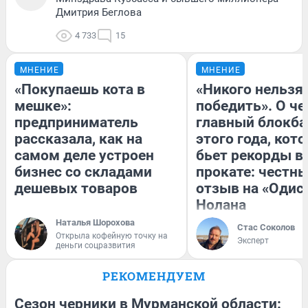
Дмитрия Беглова
4 733
15
МНЕНИЕ
МНЕНИЕ
«Покупаешь кота в
«Никого нельзя
мешке»:
победить». О ч
предприниматель
главный блокба
рассказала, как на
этого года, кот
самом деле устроен
бьет рекорды в
бизнес со складами
прокате: честн
дешевых товаров
отзыв на «Одис
Нолана
Наталья Шорохова
Стас Соколов
Открыла кофейную точку на
Эксперт
деньги соцразвития
РЕКОМЕНДУЕМ
Сезон черники в Мурманской области: