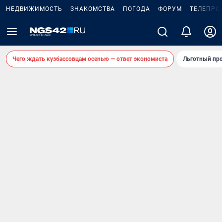
НЕДВИЖИМОСТЬ
ЗНАКОМСТВА
ПОГОДА
ФОРУМ
ТЕЛЕПРО
Чего ждать кузбассовцам осенью — ответ экономиста
Льготный про