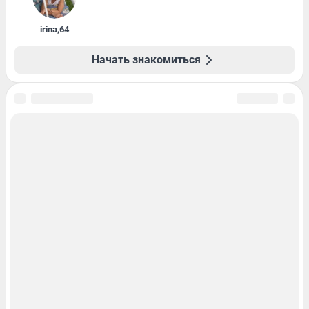
irina
,
64
Начать знакомиться