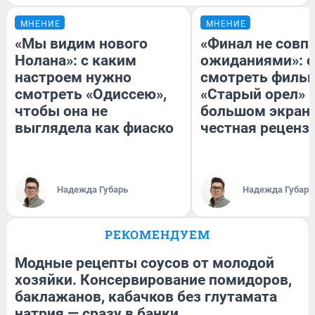
МНЕНИЕ
МНЕНИЕ
«Мы видим нового
«Финал не совпа
Нолана»: с каким
ожиданиями»: с
настроем нужно
смотреть филь
смотреть «Одиссею»,
«Старый орел» 
чтобы она не
большом экран
выглядела как фиаско
честная реценз
Надежда Губарь
Надежда Губарь
РЕКОМЕНДУЕМ
Модные рецепты соусов от молодой
хозяйки. Консервирование помидоров,
баклажанов, кабачков без глутамата
натрия — сразу в банки