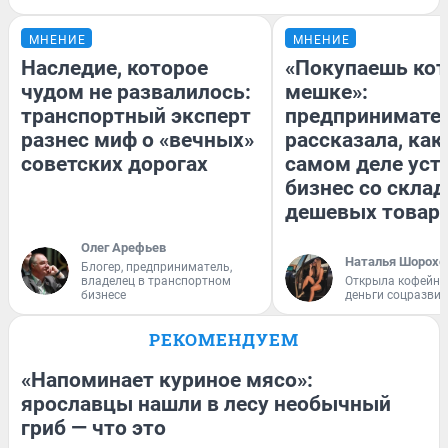
МНЕНИЕ
МНЕНИЕ
Наследие, которое
«Покупаешь кот
чудом не развалилось:
мешке»:
транспортный эксперт
предпринимате
разнес миф о «вечных»
рассказала, как
советских дорогах
самом деле уст
бизнес со скла
дешевых товар
Олег Арефьев
Наталья Шорохо
Блогер, предприниматель,
владелец в транспортном
Открыла кофейну
бизнесе
деньги соцразви
РЕКОМЕНДУЕМ
«Напоминает куриное мясо»:
ярославцы нашли в лесу необычный
гриб — что это