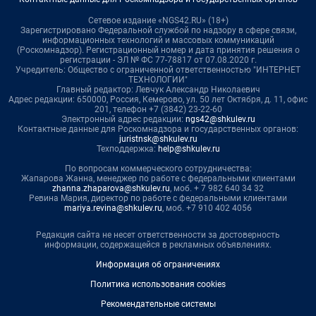
Сетевое издание «NGS42.RU» (18+)
Зарегистрировано Федеральной службой по надзору в сфере связи,
информационных технологий и массовых коммуникаций
(Роскомнадзор). Регистрационный номер и дата принятия решения о
регистрации - ЭЛ № ФС 77-78817 от 07.08.2020 г.
Учредитель: Общество с ограниченной ответственностью "ИНТЕРНЕТ
ТЕХНОЛОГИИ"
Главный редактор: Левчук Александр Николаевич
Адрес редакции: 650000, Россия, Кемерово, ул. 50 лет Октября, д. 11, офис
201, телефон +7 (3842) 23-22-60
Электронный адрес редакции:
ngs42@shkulev.ru
Контактные данные для Роскомнадзора и государственных органов:
juristnsk@shkulev.ru
Техподдержка:
help@shkulev.ru
По вопросам коммерческого сотрудничества:
Жапарова Жанна, менеджер по работе с федеральными клиентами
zhanna.zhaparova@shkulev.ru
, моб. + 7 982 640 34 32
Ревина Мария, директор по работе с федеральными клиентами
mariya.revina@shkulev.ru
, моб. +7 910 402 4056
Редакция сайта не несет ответственности за достоверность
информации, содержащейся в рекламных объявлениях.
Информация об ограничениях
Политика использования cookies
Рекомендательные системы