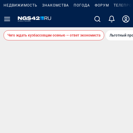
НЕДВИЖИМОСТЬ
ЗНАКОМСТВА
ПОГОДА
ФОРУМ
ТЕЛЕПРО
Чего ждать кузбассовцам осенью — ответ экономиста
Льготный про