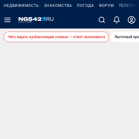
НЕДВИЖИМОСТЬ
ЗНАКОМСТВА
ПОГОДА
ФОРУМ
ТЕЛЕПРО
Чего ждать кузбассовцам осенью — ответ экономиста
Льготный про