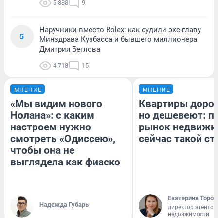
5 888
9
Наручники вместо Rolex: как судили экс-главу
5
Минздрава Кузбасса и бывшего миллионера
Дмитрия Беглова
4 718
15
МНЕНИЕ
МНЕНИЕ
«Мы видим нового
Квартиры доро
Нолана»: с каким
но дешевеют: п
настроем нужно
рынок недвижи
смотреть «Одиссею»,
сейчас такой с
чтобы она не
выглядела как фиаско
Екатерина Тороп
Надежда Губарь
директор агентст
недвижимости