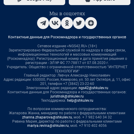
Мы в соцсетях
Контактные данные для Роскомнадзора и государственных органов
Сетевое издание «NGS42.RU» (18+)
Зарегистрировано Федеральной службой по надзору в сфере связи,
информационных технологий и массовых коммуникаций
(Роскомнадзор). Регистрационный номер и дата принятия решения о
регистрации - ЭЛ № ФС 77-78817 от 07.08.2020 г.
Учредитель: Общество с ограниченной ответственностью "ИНТЕРНЕТ
ТЕХНОЛОГИИ"
Главный редактор: Левчук Александр Николаевич
Адрес редакции: 650000, Россия, Кемерово, ул. 50 лет Октября, д. 11, офис
201, телефон +7 (3842) 23-22-60
Электронный адрес редакции:
ngs42@shkulev.ru
Контактные данные для Роскомнадзора и государственных органов:
juristnsk@shkulev.ru
Техподдержка:
help@shkulev.ru
По вопросам коммерческого сотрудничества:
Жапарова Жанна, менеджер по работе с федеральными клиентами
zhanna.zhaparova@shkulev.ru
, моб. + 7 982 640 34 32
Ревина Мария, директор по работе с федеральными клиентами
mariya.revina@shkulev.ru
, моб. +7 910 402 4056