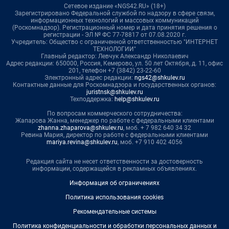
Сетевое издание «NGS42.RU» (18+)
Зарегистрировано Федеральной службой по надзору в сфере связи,
информационных технологий и массовых коммуникаций
(Роскомнадзор). Регистрационный номер и дата принятия решения о
регистрации - ЭЛ № ФС 77-78817 от 07.08.2020 г.
Учредитель: Общество с ограниченной ответственностью "ИНТЕРНЕТ
ТЕХНОЛОГИИ"
Главный редактор: Левчук Александр Николаевич
Адрес редакции: 650000, Россия, Кемерово, ул. 50 лет Октября, д. 11, офис
201, телефон +7 (3842) 23-22-60
Электронный адрес редакции:
ngs42@shkulev.ru
Контактные данные для Роскомнадзора и государственных органов:
juristnsk@shkulev.ru
Техподдержка:
help@shkulev.ru
По вопросам коммерческого сотрудничества:
Жапарова Жанна, менеджер по работе с федеральными клиентами
zhanna.zhaparova@shkulev.ru
, моб. + 7 982 640 34 32
Ревина Мария, директор по работе с федеральными клиентами
mariya.revina@shkulev.ru
, моб. +7 910 402 4056
Редакция сайта не несет ответственности за достоверность
информации, содержащейся в рекламных объявлениях.
Информация об ограничениях
Политика использования cookies
Рекомендательные системы
Политика конфиденциальности и обработки персональных данных и