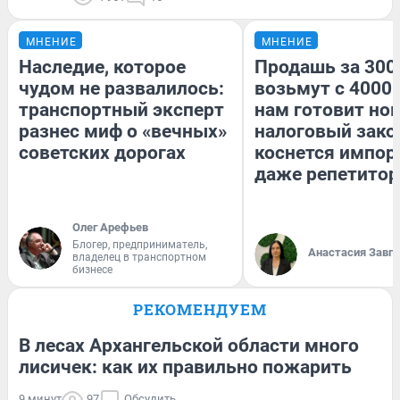
МНЕНИЕ
МНЕНИЕ
Наследие, которое
Продашь за 3000
чудом не развалилось:
возьмут с 4000.
транспортный эксперт
нам готовит но
разнес миф о «вечных»
налоговый зако
советских дорогах
коснется импор
даже репетитор
Олег Арефьев
Блогер, предприниматель,
Анастасия Завг
владелец в транспортном
бизнесе
РЕКОМЕНДУЕМ
В лесах Архангельской области много
лисичек: как их правильно пожарить
9 минут
97
Обсудить