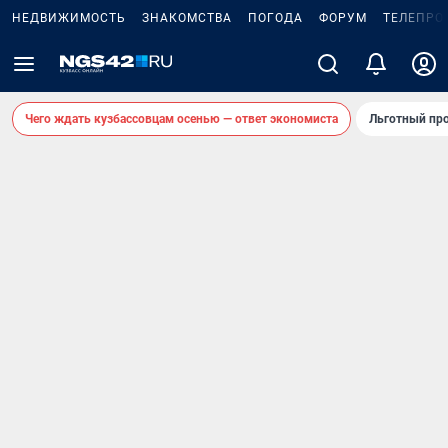
НЕДВИЖИМОСТЬ
ЗНАКОМСТВА
ПОГОДА
ФОРУМ
ТЕЛЕПРО
Чего ждать кузбассовцам осенью — ответ экономиста
Льготный про