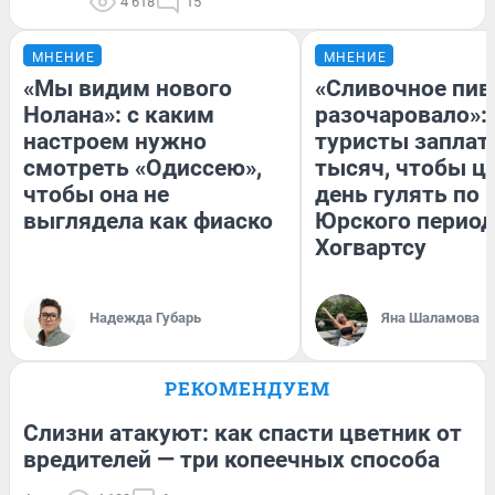
4 618
15
МНЕНИЕ
МНЕНИЕ
«Мы видим нового
«Сливочное пив
Нолана»: с каким
разочаровало»:
настроем нужно
туристы заплат
смотреть «Одиссею»,
тысяч, чтобы ц
чтобы она не
день гулять по 
выглядела как фиаско
Юрского период
Хогвартсу
Надежда Губарь
Яна Шаламова
РЕКОМЕНДУЕМ
Слизни атакуют: как спасти цветник от
вредителей — три копеечных способа