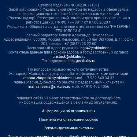
Сетевое издание «NGS42.RU» (18+)
Зарегистрировано Федеральной службой по надзору в сфере связи,
информационных технологий и массовых коммуникаций
(Роскомнадзор). Регистрационный номер и дата принятия решения о
регистрации - ЭЛ № ФС 77-78817 от 07.08.2020 г.
Учредитель: Общество с ограниченной ответственностью "ИНТЕРНЕТ
ТЕХНОЛОГИИ"
Главный редактор: Левчук Александр Николаевич
Адрес редакции: 650000, Россия, Кемерово, ул. 50 лет Октября, д. 11, офис
201, телефон +7 (3842) 23-22-60
Электронный адрес редакции:
ngs42@shkulev.ru
Контактные данные для Роскомнадзора и государственных органов:
juristnsk@shkulev.ru
Техподдержка:
help@shkulev.ru
По вопросам коммерческого сотрудничества:
Жапарова Жанна, менеджер по работе с федеральными клиентами
zhanna.zhaparova@shkulev.ru
, моб. + 7 982 640 34 32
Ревина Мария, директор по работе с федеральными клиентами
mariya.revina@shkulev.ru
, моб. +7 910 402 4056
Редакция сайта не несет ответственности за достоверность
информации, содержащейся в рекламных объявлениях.
Информация об ограничениях
Политика использования cookies
Рекомендательные системы
Политика конфиденциальности и обработки персональных данных и