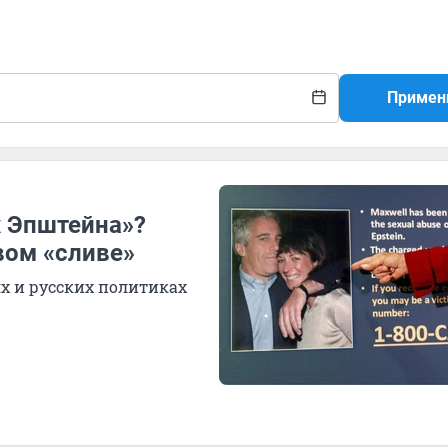
Примен
х Эпштейна»?
вом «сливе»
х и русских политиках