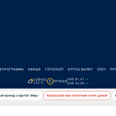
ЛЕПРОГРАММА
АФИША
ГОРОСКОП
КУРСЫ ВАЛЮТ
ZODY
ПР
USD 81,41
СЕЙЧАС
5
ПРОБКИ
+23°C
EUR 94,06
ый проезд с картой «Мир»
Кузбасский мэр-взяточник хочет домой