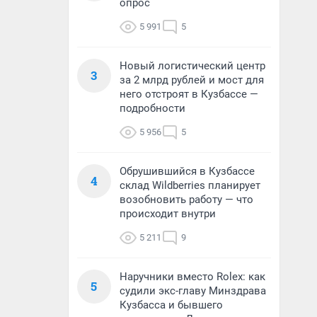
опрос
5 991
5
Новый логистический центр
3
за 2 млрд рублей и мост для
него отстроят в Кузбассе —
подробности
5 956
5
Обрушившийся в Кузбассе
4
склад Wildberries планирует
возобновить работу — что
происходит внутри
5 211
9
Наручники вместо Rolex: как
5
судили экс-главу Минздрава
Кузбасса и бывшего