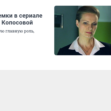
емки в сериале
и Копосовой
ую главную роль,