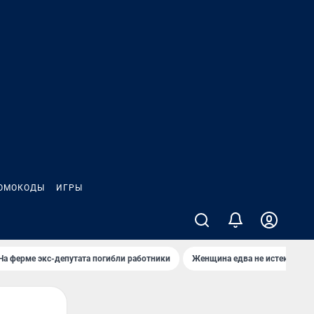
ОМОКОДЫ
ИГРЫ
На ферме экс-депутата погибли работники
Женщина едва не истекла кро