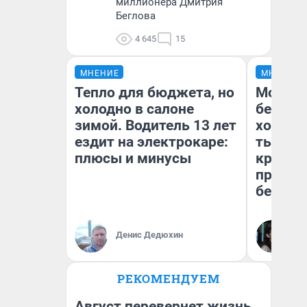
миллионера Дмитрия
Беглова
4 645
15
МНЕНИЕ
МНЕНИЕ
Тепло для бюджета, но
Мой ба
холодно в салоне
береже
зимой. Водитель 13 лет
хотела 
ездит на электрокаре:
тысяч,
плюсы и минусы
кредит,
приеха
безопа
Кс
Денис Дедюхин
Ав
РЕКОМЕНДУЕМ
Август перевернет жизнь