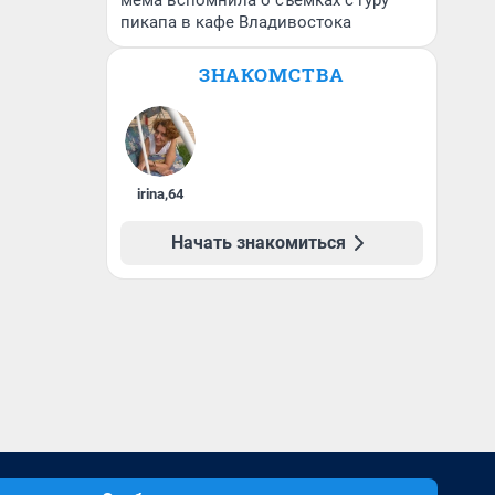
мема вспомнила о съемках с гуру
пикапа в кафе Владивостока
ЗНАКОМСТВА
irina
,
64
Начать знакомиться