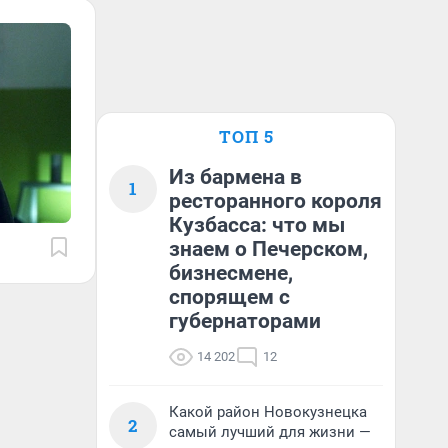
ТОП 5
Из бармена в
1
ресторанного короля
Кузбасса: что мы
знаем о Печерском,
бизнесмене,
спорящем с
губернаторами
14 202
12
Какой район Новокузнецка
2
самый лучший для жизни —