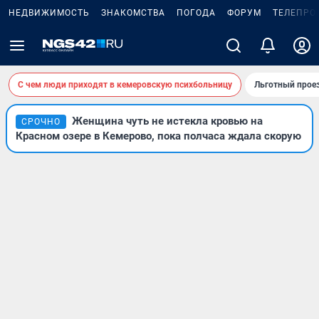
НЕДВИЖИМОСТЬ
ЗНАКОМСТВА
ПОГОДА
ФОРУМ
ТЕЛЕПРО
С чем люди приходят в кемеровскую психбольницу
Льготный проез
Женщина чуть не истекла кровью на
СРОЧНО
Красном озере в Кемерово, пока полчаса ждала скорую