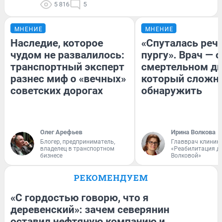
5 816
5
МНЕНИЕ
МНЕНИЕ
Наследие, которое
«Спуталась речь
чудом не развалилось:
пургу». Врач — о
транспортный эксперт
смертельном ди
разнес миф о «вечных»
который сложн
советских дорогах
обнаружить
Олег Арефьев
Ирина Волкова
Блогер, предприниматель,
Главврач клиник
владелец в транспортном
«Реабилитация д
бизнесе
Волковой»
РЕКОМЕНДУЕМ
«С гордостью говорю, что я
деревенский»: зачем северянин
оставил нефтяную компанию и