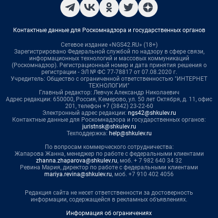
Контактные данные для Роскомнадзора и государственных органов
Сетевое издание «NGS42.RU» (18+)
Зарегистрировано Федеральной службой по надзору в сфере связи,
информационных технологий и массовых коммуникаций
(Роскомнадзор). Регистрационный номер и дата принятия решения о
регистрации - ЭЛ № ФС 77-78817 от 07.08.2020 г.
Учредитель: Общество с ограниченной ответственностью "ИНТЕРНЕТ
ТЕХНОЛОГИИ"
Главный редактор: Левчук Александр Николаевич
Адрес редакции: 650000, Россия, Кемерово, ул. 50 лет Октября, д. 11, офис
201, телефон +7 (3842) 23-22-60
Электронный адрес редакции:
ngs42@shkulev.ru
Контактные данные для Роскомнадзора и государственных органов:
juristnsk@shkulev.ru
Техподдержка:
help@shkulev.ru
По вопросам коммерческого сотрудничества:
Жапарова Жанна, менеджер по работе с федеральными клиентами
zhanna.zhaparova@shkulev.ru
, моб. + 7 982 640 34 32
Ревина Мария, директор по работе с федеральными клиентами
mariya.revina@shkulev.ru
, моб. +7 910 402 4056
Редакция сайта не несет ответственности за достоверность
информации, содержащейся в рекламных объявлениях.
Информация об ограничениях