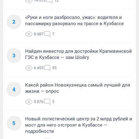
14 073
12
«Руки и ноги разбросало, ужас»: водителя и
2
пассажирку разорвало на трассе в Кузбассе
8 487
7
Найден инвестор для достройки Крапивинской
3
ГЭС в Кузбассе — зам Шойгу
6 455
35
Какой район Новокузнецка самый лучший для
4
жизни — опрос
5 876
5
Новый логистический центр за 2 млрд рублей и
5
мост для него отстроят в Кузбассе —
подробности