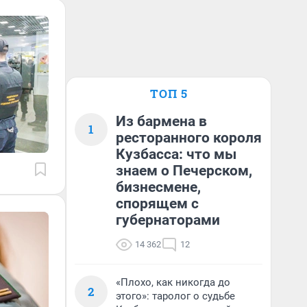
ТОП 5
Из бармена в
1
ресторанного короля
Кузбасса: что мы
знаем о Печерском,
бизнесмене,
спорящем с
губернаторами
14 362
12
«Плохо, как никогда до
2
этого»: таролог о судьбе