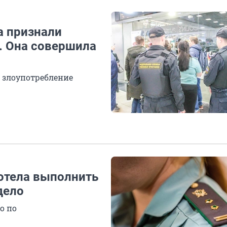
а признали
. Она совершила
 злоупотребление
хотела выполнить
дело
о по