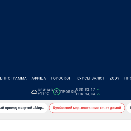
ЛЕПРОГРАММА
АФИША
ГОРОСКОП
КУРСЫ ВАЛЮТ
ZODY
ПР
USD 82,17
СЕЙЧАС
3
ПРОБКИ
+19°C
EUR 94,84
ый проезд с картой «Мир»
Кузбасский мэр-взяточник хочет домой