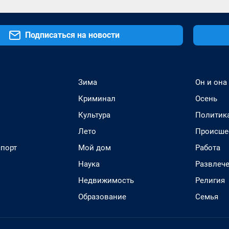
Подписаться на новости
Зима
Он и она
Криминал
Осень
Культура
Политик
Лето
Происше
спорт
Мой дом
Работа
Наука
Развлеч
Недвижимость
Религия
Образование
Семья