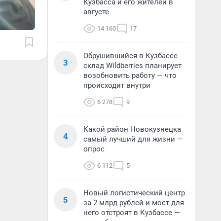
Кузбасса и его жителей в
августе
14 160
17
Обрушившийся в Кузбассе
3
склад Wildberries планирует
возобновить работу — что
происходит внутри
6 278
9
Какой район Новокузнецка
4
самый лучший для жизни —
опрос
6 112
5
Новый логистический центр
5
за 2 млрд рублей и мост для
него отстроят в Кузбассе —