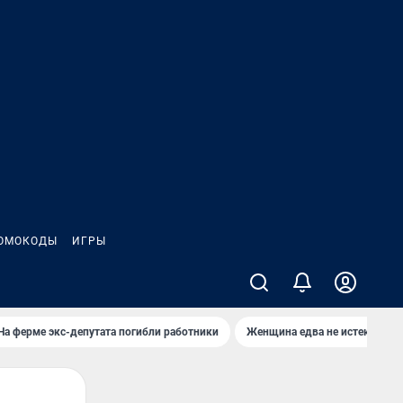
ОМОКОДЫ
ИГРЫ
На ферме экс-депутата погибли работники
Женщина едва не истекла кро