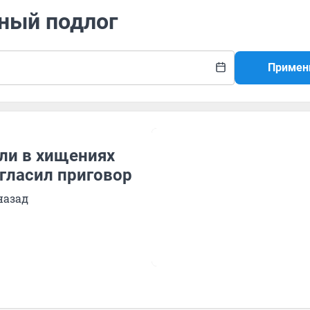
бный подлог
Примен
ли в хищениях
огласил приговор
назад