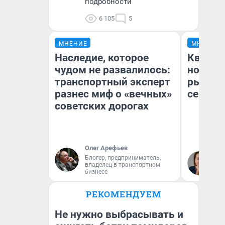
подробности
6 105
5
МНЕНИЕ
МНЕНИЕ
Наследие, которое
Кварти
чудом не развалилось:
но деш
транспортный эксперт
рынок 
разнес миф о «вечных»
сейчас
советских дорогах
Олег Арефьев
Ек
Блогер, предприниматель,
владелец в транспортном
ди
бизнесе
не
РЕКОМЕНДУЕМ
Не нужно выбрасывать и