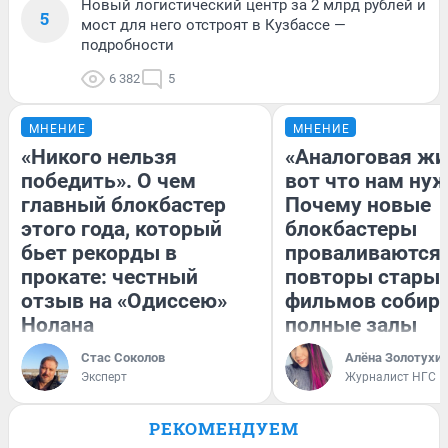
Новый логистический центр за 2 млрд рублей и
5
мост для него отстроят в Кузбассе —
подробности
6 382
5
МНЕНИЕ
МНЕНИЕ
«Никого нельзя
«Аналоговая жи
победить». О чем
вот что нам нуж
главный блокбастер
Почему новые
этого года, который
блокбастеры
бьет рекорды в
проваливаются,
прокате: честный
повторы стары
отзыв на «Одиссею»
фильмов собир
Нолана
полные залы
Стас Соколов
Алёна Золотухи
Эксперт
Журналист НГС
РЕКОМЕНДУЕМ