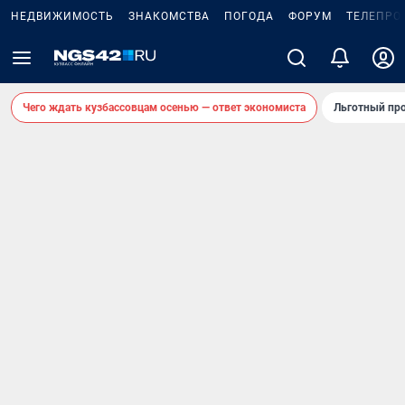
НЕДВИЖИМОСТЬ
ЗНАКОМСТВА
ПОГОДА
ФОРУМ
ТЕЛЕПРО
Чего ждать кузбассовцам осенью — ответ экономиста
Льготный про