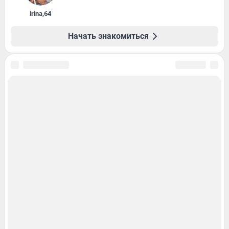
irina
,
64
Начать знакомиться