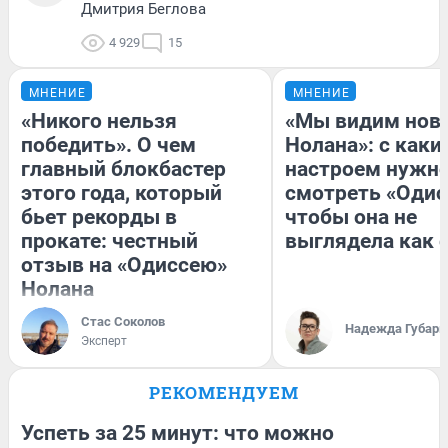
Дмитрия Беглова
4 929
15
МНЕНИЕ
МНЕНИЕ
«Никого нельзя
«Мы видим нов
победить». О чем
Нолана»: с каки
главный блокбастер
настроем нужн
этого года, который
смотреть «Одис
бьет рекорды в
чтобы она не
прокате: честный
выглядела как 
отзыв на «Одиссею»
Нолана
Стас Соколов
Надежда Губарь
Эксперт
РЕКОМЕНДУЕМ
Успеть за 25 минут: что можно