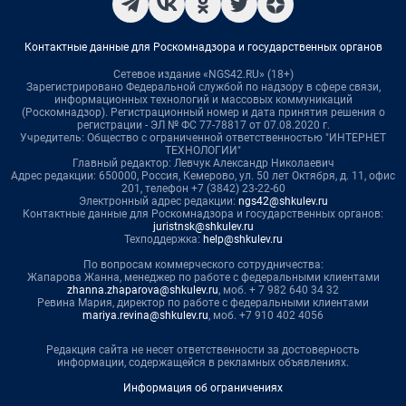
Контактные данные для Роскомнадзора и государственных органов
Сетевое издание «NGS42.RU» (18+)
Зарегистрировано Федеральной службой по надзору в сфере связи,
информационных технологий и массовых коммуникаций
(Роскомнадзор). Регистрационный номер и дата принятия решения о
регистрации - ЭЛ № ФС 77-78817 от 07.08.2020 г.
Учредитель: Общество с ограниченной ответственностью "ИНТЕРНЕТ
ТЕХНОЛОГИИ"
Главный редактор: Левчук Александр Николаевич
Адрес редакции: 650000, Россия, Кемерово, ул. 50 лет Октября, д. 11, офис
201, телефон +7 (3842) 23-22-60
Электронный адрес редакции:
ngs42@shkulev.ru
Контактные данные для Роскомнадзора и государственных органов:
juristnsk@shkulev.ru
Техподдержка:
help@shkulev.ru
По вопросам коммерческого сотрудничества:
Жапарова Жанна, менеджер по работе с федеральными клиентами
zhanna.zhaparova@shkulev.ru
, моб. + 7 982 640 34 32
Ревина Мария, директор по работе с федеральными клиентами
mariya.revina@shkulev.ru
, моб. +7 910 402 4056
Редакция сайта не несет ответственности за достоверность
информации, содержащейся в рекламных объявлениях.
Информация об ограничениях