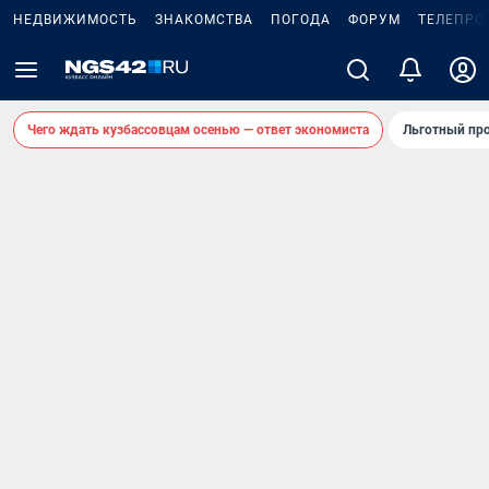
НЕДВИЖИМОСТЬ
ЗНАКОМСТВА
ПОГОДА
ФОРУМ
ТЕЛЕПРО
Чего ждать кузбассовцам осенью — ответ экономиста
Льготный про