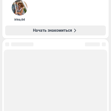
irina
,
64
Начать знакомиться