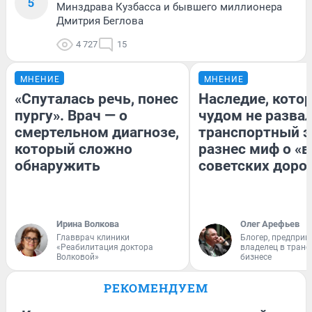
5
Минздрава Кузбасса и бывшего миллионера
Дмитрия Беглова
4 727
15
МНЕНИЕ
МНЕНИЕ
«Спуталась речь, понес
Наследие, кото
пургу». Врач — о
чудом не разва
смертельном диагнозе,
транспортный э
который сложно
разнес миф о «
обнаружить
советских доро
Ирина Волкова
Олег Арефьев
Главврач клиники
Блогер, предприн
«Реабилитация доктора
владелец в тран
Волковой»
бизнесе
РЕКОМЕНДУЕМ