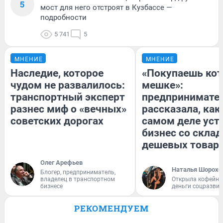
5
мост для него отстроят в Кузбассе —
подробности
5 741
5
МНЕНИЕ
МНЕНИЕ
Наследие, которое
«Покупаешь кот
чудом не развалилось:
мешке»:
транспортный эксперт
предпринимате
разнес миф о «вечных»
рассказала, как
советских дорогах
самом деле уст
бизнес со скла
дешевых товар
Олег Арефьев
Наталья Шорохо
Блогер, предприниматель,
владелец в транспортном
Открыла кофейну
бизнесе
деньги соцразви
РЕКОМЕНДУЕМ