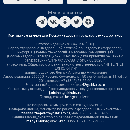
Мы в соцсетях
Контактные данные для Роскомнадзора и государственных органов
Сетевое издание «NGS42.RU» (18+)
Зарегистрировано Федеральной службой по надзору в сфере связи,
информационных технологий и массовых коммуникаций
(Роскомнадзор). Регистрационный номер и дата принятия решения о
регистрации - ЭЛ № ФС 77-78817 от 07.08.2020 г.
Учредитель: Общество с ограниченной ответственностью "ИНТЕРНЕТ
ТЕХНОЛОГИИ"
Главный редактор: Левчук Александр Николаевич
Адрес редакции: 650000, Россия, Кемерово, ул. 50 лет Октября, д. 11, офис
201, телефон +7 (3842) 23-22-60
Электронный адрес редакции:
ngs42@shkulev.ru
Контактные данные для Роскомнадзора и государственных органов:
juristnsk@shkulev.ru
Техподдержка:
help@shkulev.ru
По вопросам коммерческого сотрудничества:
Жапарова Жанна, менеджер по работе с федеральными клиентами
zhanna.zhaparova@shkulev.ru
, моб. + 7 982 640 34 32
Ревина Мария, директор по работе с федеральными клиентами
mariya.revina@shkulev.ru
, моб. +7 910 402 4056