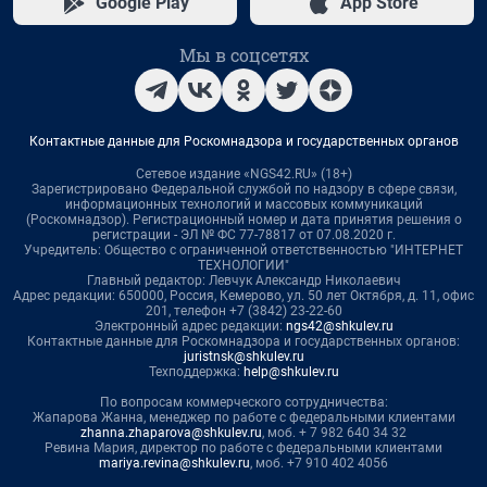
Google Play
App Store
Мы в соцсетях
Контактные данные для Роскомнадзора и государственных органов
Сетевое издание «NGS42.RU» (18+)
Зарегистрировано Федеральной службой по надзору в сфере связи,
информационных технологий и массовых коммуникаций
(Роскомнадзор). Регистрационный номер и дата принятия решения о
регистрации - ЭЛ № ФС 77-78817 от 07.08.2020 г.
Учредитель: Общество с ограниченной ответственностью "ИНТЕРНЕТ
ТЕХНОЛОГИИ"
Главный редактор: Левчук Александр Николаевич
Адрес редакции: 650000, Россия, Кемерово, ул. 50 лет Октября, д. 11, офис
201, телефон +7 (3842) 23-22-60
Электронный адрес редакции:
ngs42@shkulev.ru
Контактные данные для Роскомнадзора и государственных органов:
juristnsk@shkulev.ru
Техподдержка:
help@shkulev.ru
По вопросам коммерческого сотрудничества:
Жапарова Жанна, менеджер по работе с федеральными клиентами
zhanna.zhaparova@shkulev.ru
, моб. + 7 982 640 34 32
Ревина Мария, директор по работе с федеральными клиентами
mariya.revina@shkulev.ru
, моб. +7 910 402 4056