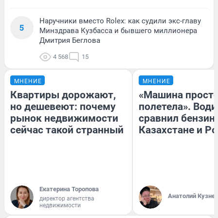
Наручники вместо Rolex: как судили экс-главу
5
Минздрава Кузбасса и бывшего миллионера
Дмитрия Беглова
4 568
15
МНЕНИЕ
МНЕНИЕ
Квартиры дорожают,
«Машина прост
но дешевеют: почему
полетела». Води
рынок недвижимости
сравнил бензин
сейчас такой странный
Казахстане и Р
Екатерина Торопова
Анатолий Кузне
директор агентства
недвижимости