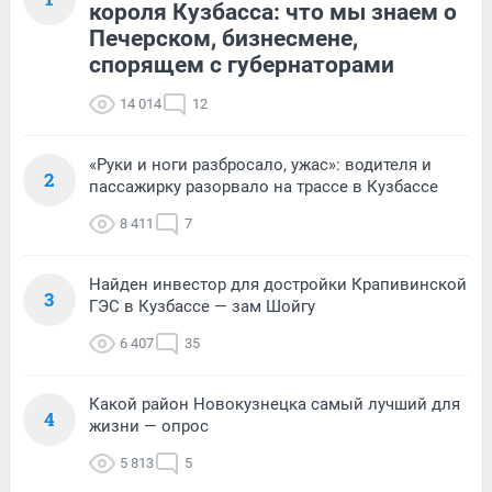
короля Кузбасса: что мы знаем о
Печерском, бизнесмене,
спорящем с губернаторами
14 014
12
«Руки и ноги разбросало, ужас»: водителя и
2
пассажирку разорвало на трассе в Кузбассе
8 411
7
Найден инвестор для достройки Крапивинской
3
ГЭС в Кузбассе — зам Шойгу
6 407
35
Какой район Новокузнецка самый лучший для
4
жизни — опрос
5 813
5