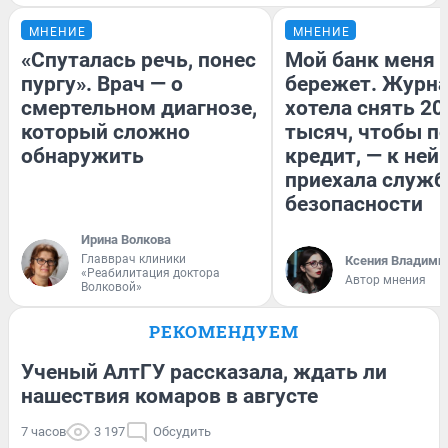
МНЕНИЕ
МНЕНИЕ
«Спуталась речь, понес
Мой банк меня
пургу». Врач — о
бережет. Журн
смертельном диагнозе,
хотела снять 20
который сложно
тысяч, чтобы п
обнаружить
кредит, — к ней
приехала служб
безопасности
Ирина Волкова
Главврач клиники
Ксения Владими
«Реабилитация доктора
Автор мнения
Волковой»
РЕКОМЕНДУЕМ
Ученый АлтГУ рассказала, ждать ли
нашествия комаров в августе
7 часов
3 197
Обсудить