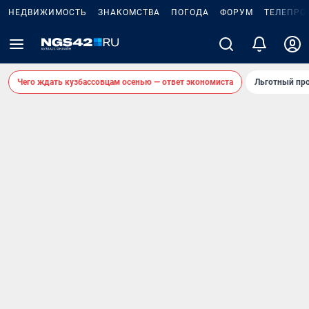
НЕДВИЖИМОСТЬ
ЗНАКОМСТВА
ПОГОДА
ФОРУМ
ТЕЛЕПРО
Чего ждать кузбассовцам осенью — ответ экономиста
Льготный про