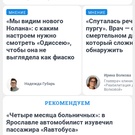
МНЕНИЕ
МНЕНИЕ
«Мы видим нового
«Спуталась речь
Нолана»: с каким
пургу». Врач — о
настроем нужно
смертельном ди
смотреть «Одиссею»,
который сложн
чтобы она не
обнаружить
выглядела как фиаско
Ирина Волкова
Главврач клиник
Надежда Губарь
«Реабилитация д
Волковой»
РЕКОМЕНДУЕМ
«Четыре месяца больничных»: в
Ярославле автомобилист изувечил
пассажира «Яавтобуса»