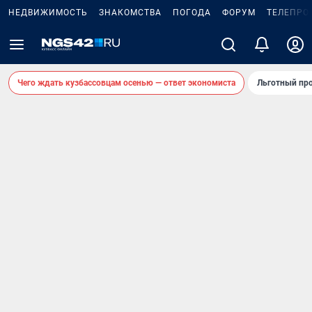
НЕДВИЖИМОСТЬ
ЗНАКОМСТВА
ПОГОДА
ФОРУМ
ТЕЛЕПРО
Чего ждать кузбассовцам осенью — ответ экономиста
Льготный про