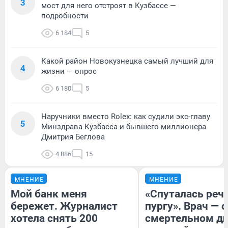
3
мост для него отстроят в Кузбассе —
подробности
6 184
5
Какой район Новокузнецка самый лучший для
4
жизни — опрос
6 180
5
Наручники вместо Rolex: как судили экс-главу
5
Минздрава Кузбасса и бывшего миллионера
Дмитрия Беглова
4 886
15
МНЕНИЕ
МНЕНИЕ
Мой банк меня
«Спуталась речь
бережет. Журналист
пургу». Врач — о
хотела снять 200
смертельном ди