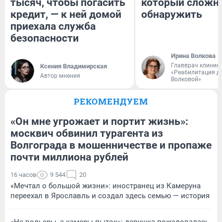
тысяч, чтобы погасить
который сложн
кредит, — к ней домой
обнаружить
приехала служба
безопасности
Ирина Волкова
Главврач клиник
Ксения Владимирская
«Реабилитация д
Автор мнения
Волковой»
РЕКОМЕНДУЕМ
«Он мне угрожает и портит жизнь»:
москвич обвинил турагента из
Волгограда в мошенничестве и пропаже
почти миллиона рублей
16 часов
9 544
20
«Мечтал о большой жизни»: иностранец из Камеруна
переехал в Ярославль и создал здесь семью — история
«Не вольеры, а камеры пыток»: девушка пожаловалась