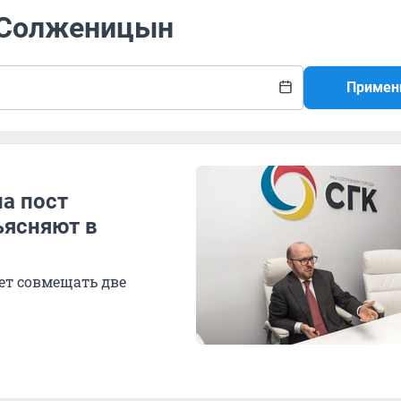
н Солженицын
Примен
а пост
ъясняют в
ет совмещать две