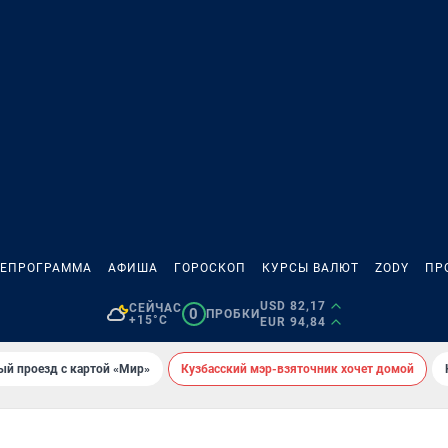
ЛЕПРОГРАММА
АФИША
ГОРОСКОП
КУРСЫ ВАЛЮТ
ZODY
ПР
USD 82,17
СЕЙЧАС
0
ПРОБКИ
+15°C
EUR 94,84
ый проезд с картой «Мир»
Кузбасский мэр-взяточник хочет домой