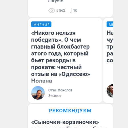
августе
5 862
10
МНЕНИЕ
МНЕНИЕ
«Никого нельзя
Наслед
победить». О чем
чудом 
главный блокбастер
трансп
этого года, который
разнес
бьет рекорды в
советс
прокате: честный
отзыв на «Одиссею»
Нолана
Ол
Бл
Стас Соколов
вл
Эксперт
би
РЕКОМЕНДУЕМ
«Сыночки-корзиночки»