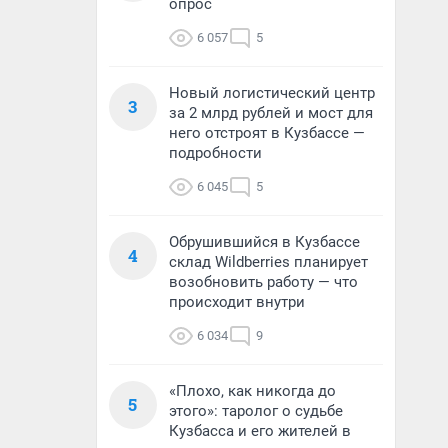
опрос
6 057
5
Новый логистический центр
3
за 2 млрд рублей и мост для
него отстроят в Кузбассе —
подробности
6 045
5
Обрушившийся в Кузбассе
4
склад Wildberries планирует
возобновить работу — что
происходит внутри
6 034
9
«Плохо, как никогда до
5
этого»: таролог о судьбе
Кузбасса и его жителей в