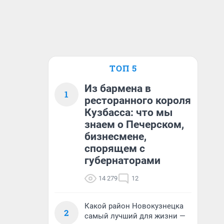
ТОП 5
Из бармена в
1
ресторанного короля
Кузбасса: что мы
знаем о Печерском,
бизнесмене,
спорящем с
губернаторами
14 279
12
Какой район Новокузнецка
2
самый лучший для жизни —