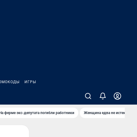
ОМОКОДЫ
ИГРЫ
На ферме экс-депутата погибли работники
Женщина едва не истекла кро