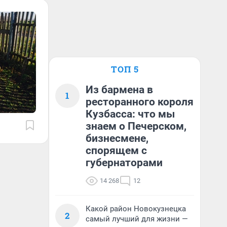
ТОП 5
Из бармена в
1
ресторанного короля
Кузбасса: что мы
знаем о Печерском,
бизнесмене,
спорящем с
губернаторами
14 268
12
Какой район Новокузнецка
2
самый лучший для жизни —