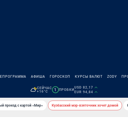
ЛЕПРОГРАММА
АФИША
ГОРОСКОП
КУРСЫ ВАЛЮТ
ZODY
ПР
USD 82,17
СЕЙЧАС
1
ПРОБКИ
+16°C
EUR 94,84
ый проезд с картой «Мир»
Кузбасский мэр-взяточник хочет домой