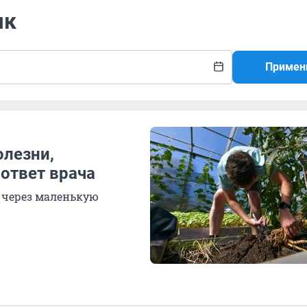
як
Примен
олезни,
ответ врача
 через маленькую