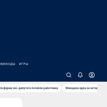
ОМОКОДЫ
ИГРЫ
На ферме экс-депутата погибли работники
Женщина едва не истекла кро