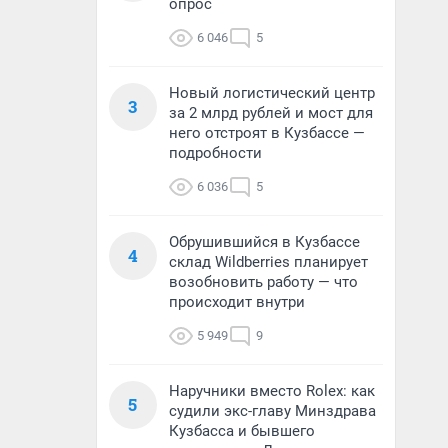
опрос
6 046
5
Новый логистический центр
3
за 2 млрд рублей и мост для
него отстроят в Кузбассе —
подробности
6 036
5
Обрушившийся в Кузбассе
4
склад Wildberries планирует
возобновить работу — что
происходит внутри
5 949
9
Наручники вместо Rolex: как
5
судили экс-главу Минздрава
Кузбасса и бывшего