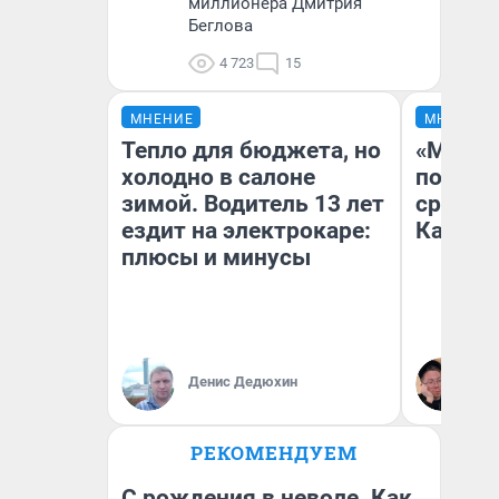
миллионера Дмитрия
Беглова
4 723
15
МНЕНИЕ
МНЕНИЕ
Тепло для бюджета, но
«Машин
холодно в салоне
полете
зимой. Водитель 13 лет
сравни
ездит на электрокаре:
Казахс
плюсы и минусы
Денис Дедюхин
Ан
РЕКОМЕНДУЕМ
С рождения в неволе. Как