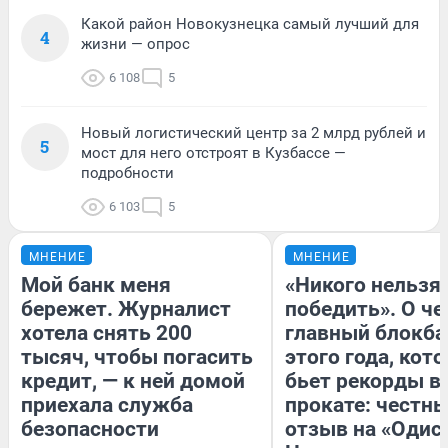
Какой район Новокузнецка самый лучший для
4
жизни — опрос
6 108
5
Новый логистический центр за 2 млрд рублей и
5
мост для него отстроят в Кузбассе —
подробности
6 103
5
МНЕНИЕ
МНЕНИЕ
Мой банк меня
«Никого нельзя
бережет. Журналист
победить». О ч
хотела снять 200
главный блокба
тысяч, чтобы погасить
этого года, кот
кредит, — к ней домой
бьет рекорды в
приехала служба
прокате: честн
безопасности
отзыв на «Одис