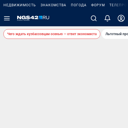
НЕДВИЖИМОСТЬ
ЗНАКОМСТВА
ПОГОДА
ФОРУМ
ТЕЛЕПРО
Чего ждать кузбассовцам осенью — ответ экономиста
Льготный про