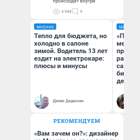
происходит внутри
6 044
9
МНЕНИЕ
МНЕНИЕ
Тепло для бюджета, но
«Покуп
холодно в салоне
мешке»
зимой. Водитель 13 лет
предпр
ездит на электрокаре:
рассказ
плюсы и минусы
самом 
бизнес
дешевы
На
Денис Дедюхин
От
де
РЕКОМЕНДУЕМ
«Вам зачем он?»: дизайнер