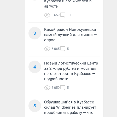
Кузбасса и его жителей в
августе
6 659
10
Какой район Новокузнецка
3
самый лучший для жизни —
опрос
6 065
5
Новый логистический центр
4
за 2 млрд рублей и мост для
него отстроят в Кузбассе —
подробности
6 050
5
Обрушившийся в Кузбассе
5
склад Wildberries планирует
возобновить работу — что