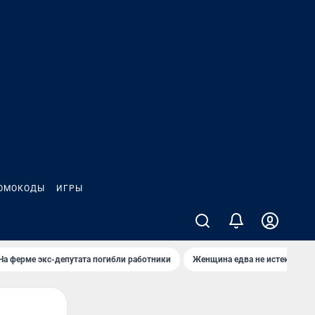
ОМОКОДЫ
ИГРЫ
На ферме экс-депутата погибли работники
Женщина едва не истекла кро