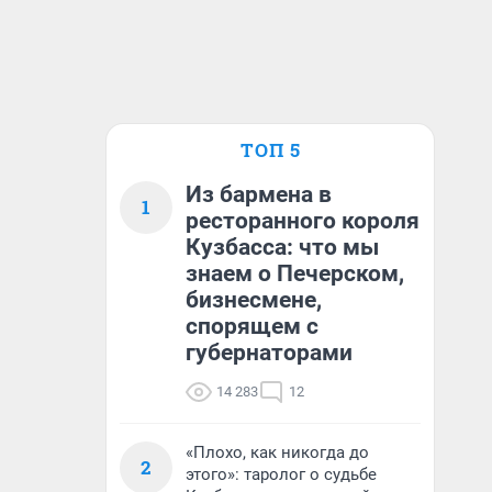
ТОП 5
Из бармена в
1
ресторанного короля
Кузбасса: что мы
знаем о Печерском,
бизнесмене,
спорящем с
губернаторами
14 283
12
«Плохо, как никогда до
2
этого»: таролог о судьбе