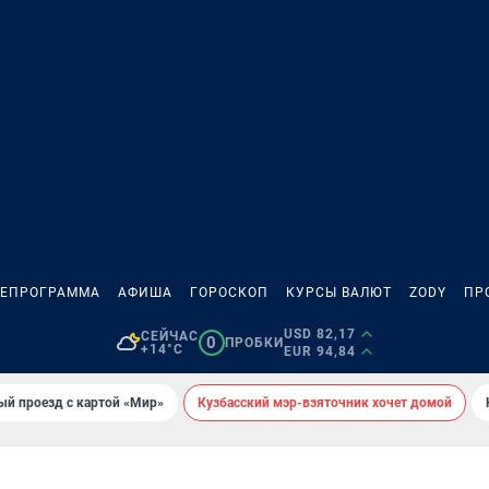
ЛЕПРОГРАММА
АФИША
ГОРОСКОП
КУРСЫ ВАЛЮТ
ZODY
ПР
USD 82,17
СЕЙЧАС
0
ПРОБКИ
+14°C
EUR 94,84
ый проезд с картой «Мир»
Кузбасский мэр-взяточник хочет домой