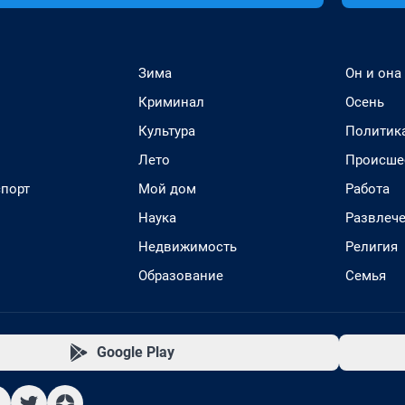
Зима
Он и она
Криминал
Осень
Культура
Политик
Лето
Происше
спорт
Мой дом
Работа
Наука
Развлеч
Недвижимость
Религия
Образование
Семья
Google Play