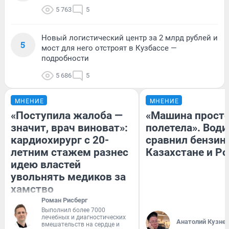
5 763
5
Новый логистический центр за 2 млрд рублей и
5
мост для него отстроят в Кузбассе —
подробности
5 686
5
МНЕНИЕ
МНЕНИЕ
«Поступила жалоба —
«Машина прост
значит, врач виноват»:
полетела». Води
кардиохирург с 20-
сравнил бензин
летним стажем разнес
Казахстане и Р
идею властей
увольнять медиков за
хамство
Роман Рисберг
Выполнил более 7000
лечебных и диагностических
Анатолий Кузне
вмешательств на сердце и