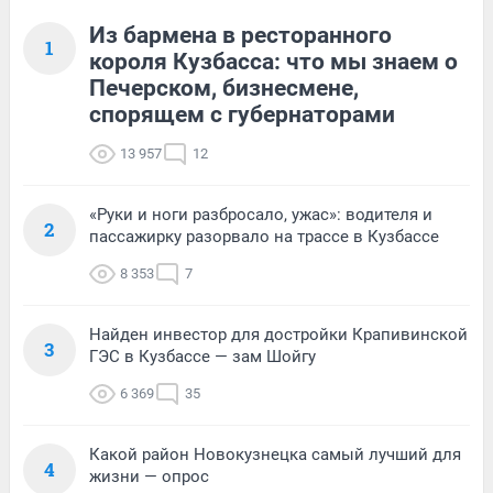
Из бармена в ресторанного
1
короля Кузбасса: что мы знаем о
Печерском, бизнесмене,
спорящем с губернаторами
13 957
12
«Руки и ноги разбросало, ужас»: водителя и
2
пассажирку разорвало на трассе в Кузбассе
8 353
7
Найден инвестор для достройки Крапивинской
3
ГЭС в Кузбассе — зам Шойгу
6 369
35
Какой район Новокузнецка самый лучший для
4
жизни — опрос