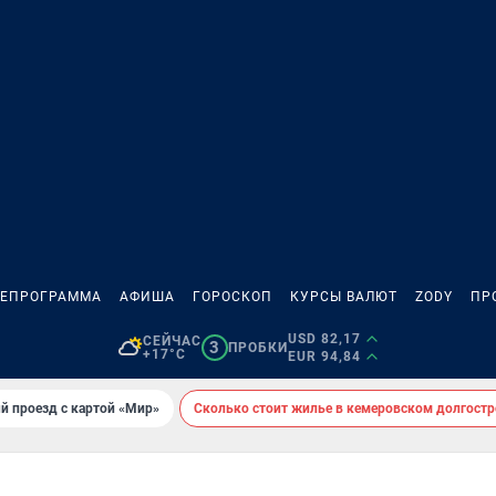
ЛЕПРОГРАММА
АФИША
ГОРОСКОП
КУРСЫ ВАЛЮТ
ZODY
ПР
USD 82,17
СЕЙЧАС
3
ПРОБКИ
+17°C
EUR 94,84
й проезд с картой «Мир»
Сколько стоит жилье в кемеровском долгостр