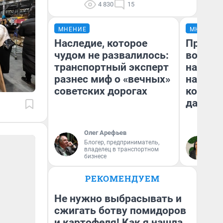
4 830
15
МНЕНИЕ
МНЕНИЕ
Наследие, которое
Продаш
чудом не развалилось:
возьмут
транспортный эксперт
нам го
разнес миф о «вечных»
налого
советских дорогах
коснет
даже р
Олег Арефьев
Блогер, предприниматель,
Ан
владелец в транспортном
бизнесе
РЕКОМЕНДУЕМ
Не нужно выбрасывать и
сжигать ботву помидоров
и картофеля! Как я нашла