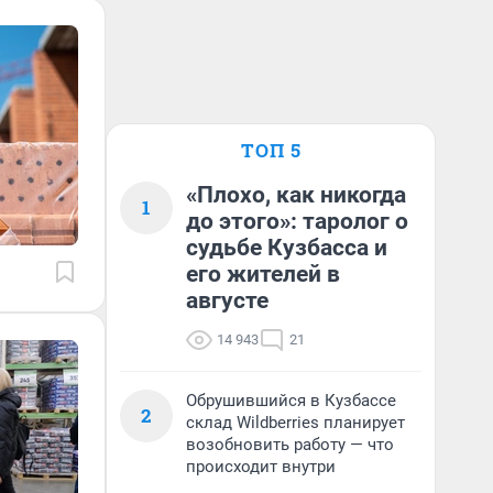
ТОП 5
«Плохо, как никогда
1
до этого»: таролог о
судьбе Кузбасса и
его жителей в
августе
14 943
21
Обрушившийся в Кузбассе
2
склад Wildberries планирует
возобновить работу — что
происходит внутри