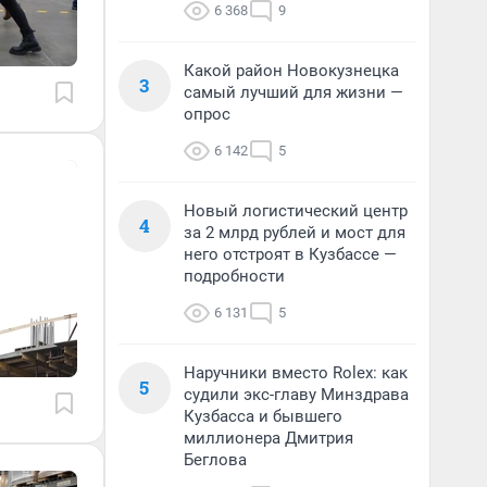
6 368
9
Какой район Новокузнецка
3
самый лучший для жизни —
опрос
6 142
5
Новый логистический центр
4
за 2 млрд рублей и мост для
него отстроят в Кузбассе —
подробности
6 131
5
Наручники вместо Rolex: как
5
судили экс-главу Минздрава
Кузбасса и бывшего
миллионера Дмитрия
Беглова