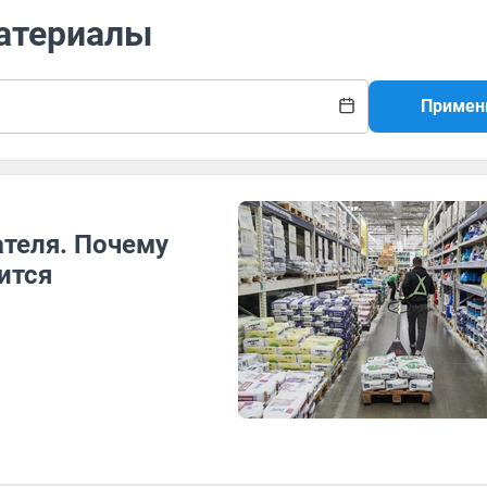
материалы
Примен
теля. Почему
ится