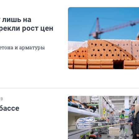
т лишь на
рекли рост цен
бетона и арматуры
ИВ
бассе