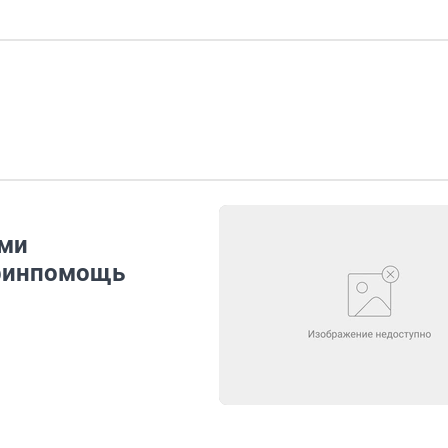
ями
 финпомощь