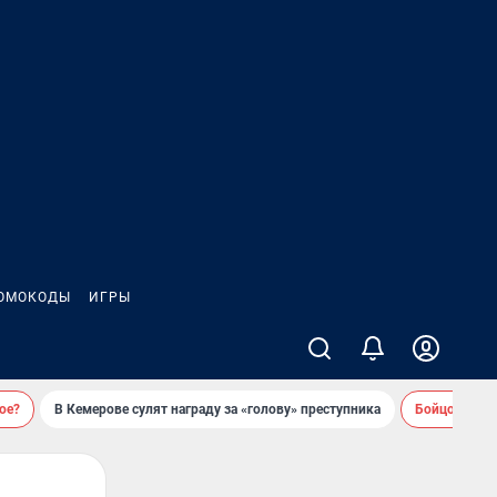
ОМОКОДЫ
ИГРЫ
ое?
В Кемерове сулят награду за «голову» преступника
Бойцовский 