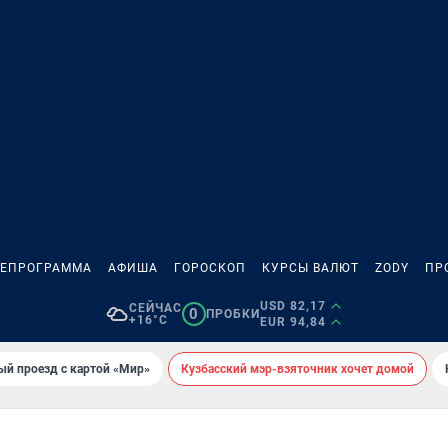
ЛЕПРОГРАММА
АФИША
ГОРОСКОП
КУРСЫ ВАЛЮТ
ZODY
ПР
USD 82,17
СЕЙЧАС
0
ПРОБКИ
+16°C
EUR 94,84
ый проезд с картой «Мир»
Кузбасский мэр-взяточник хочет домой