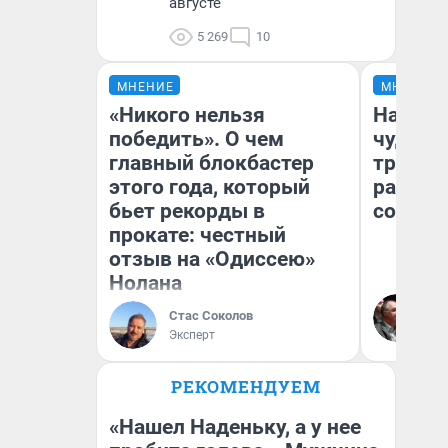
августе
5 269
10
МНЕНИЕ
МНЕНИЕ
«Никого нельзя
Наслед
победить». О чем
чудом 
главный блокбастер
трансп
этого года, который
разнес
бьет рекорды в
советс
прокате: честный
отзыв на «Одиссею»
Нолана
Ол
Бл
Стас Соколов
вл
Эксперт
би
РЕКОМЕНДУЕМ
«Нашел Наденьку, а у нее