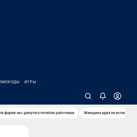
ОМОКОДЫ
ИГРЫ
На ферме экс-депутата погибли работники
Женщина едва не истекла кро