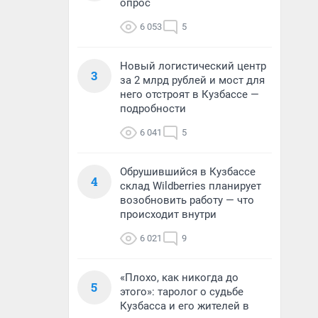
опрос
6 053
5
Новый логистический центр
3
за 2 млрд рублей и мост для
него отстроят в Кузбассе —
подробности
6 041
5
Обрушившийся в Кузбассе
4
склад Wildberries планирует
возобновить работу — что
происходит внутри
6 021
9
«Плохо, как никогда до
5
этого»: таролог о судьбе
Кузбасса и его жителей в