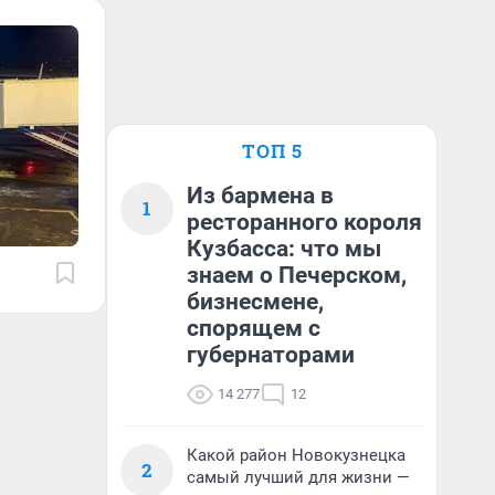
ТОП 5
Из бармена в
1
ресторанного короля
Кузбасса: что мы
знаем о Печерском,
бизнесмене,
спорящем с
губернаторами
14 277
12
Какой район Новокузнецка
2
самый лучший для жизни —