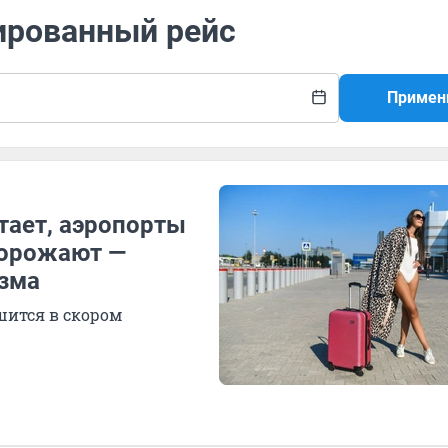
ированный рейс
Примен
атает, аэропорты
дорожают —
изма
шится в скором