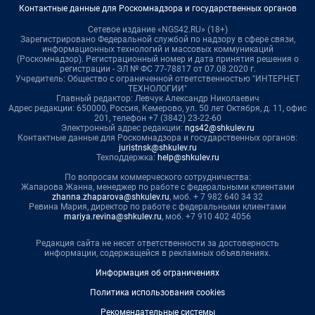
Контактные данные для Роскомнадзора и государственных органов
Сетевое издание «NGS42.RU» (18+)
Зарегистрировано Федеральной службой по надзору в сфере связи,
информационных технологий и массовых коммуникаций
(Роскомнадзор). Регистрационный номер и дата принятия решения о
регистрации - ЭЛ № ФС 77-78817 от 07.08.2020 г.
Учредитель: Общество с ограниченной ответственностью "ИНТЕРНЕТ
ТЕХНОЛОГИИ"
Главный редактор: Левчук Александр Николаевич
Адрес редакции: 650000, Россия, Кемерово, ул. 50 лет Октября, д. 11, офис
201, телефон +7 (3842) 23-22-60
Электронный адрес редакции:
ngs42@shkulev.ru
Контактные данные для Роскомнадзора и государственных органов:
juristnsk@shkulev.ru
Техподдержка:
help@shkulev.ru
По вопросам коммерческого сотрудничества:
Жапарова Жанна, менеджер по работе с федеральными клиентами
zhanna.zhaparova@shkulev.ru
, моб. + 7 982 640 34 32
Ревина Мария, директор по работе с федеральными клиентами
mariya.revina@shkulev.ru
, моб. +7 910 402 4056
Редакция сайта не несет ответственности за достоверность
информации, содержащейся в рекламных объявлениях.
Информация об ограничениях
Политика использования cookies
Рекомендательные системы