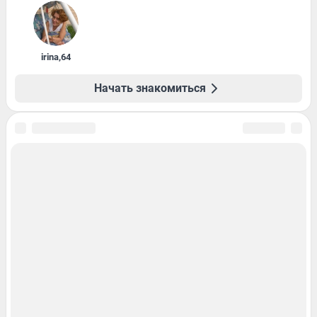
irina
,
64
Начать знакомиться