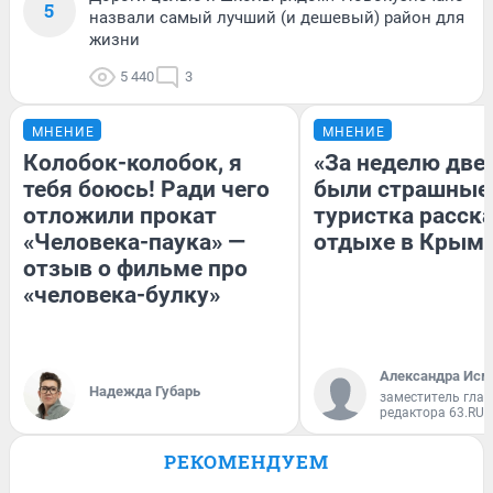
5
назвали самый лучший (и дешевый) район для
жизни
5 440
3
МНЕНИЕ
МНЕНИЕ
Колобок-колобок, я
«За неделю две
тебя боюсь! Ради чего
были страшные
отложили прокат
туристка расска
«Человека-паука» —
отдыхе в Крым
отзыв о фильме про
«человека-булку»
Александра Исм
Надежда Губарь
заместитель глав
редактора 63.RU
РЕКОМЕНДУЕМ