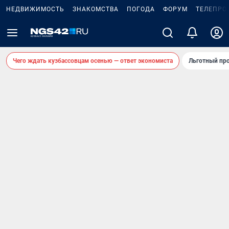
НЕДВИЖИМОСТЬ
ЗНАКОМСТВА
ПОГОДА
ФОРУМ
ТЕЛЕПРО
Чего ждать кузбассовцам осенью — ответ экономиста
Льготный про