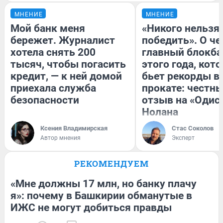
МНЕНИЕ
МНЕНИЕ
Мой банк меня
«Никого нельзя
бережет. Журналист
победить». О ч
хотела снять 200
главный блокба
тысяч, чтобы погасить
этого года, кот
кредит, — к ней домой
бьет рекорды в
приехала служба
прокате: честн
безопасности
отзыв на «Одис
Нолана
Ксения Владимирская
Стас Соколов
Автор мнения
Эксперт
РЕКОМЕНДУЕМ
«Мне должны 17 млн, но банку плачу
я»: почему в Башкирии обманутые в
ИЖС не могут добиться правды