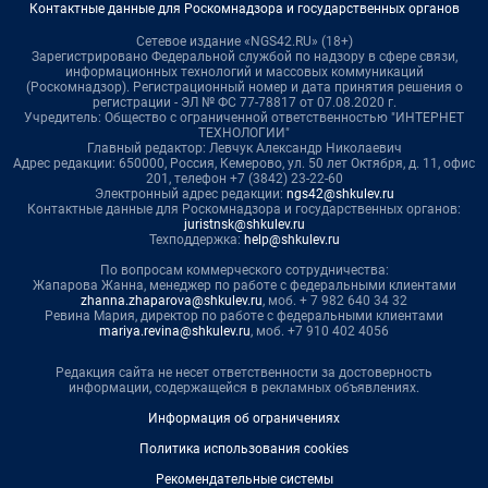
Контактные данные для Роскомнадзора и государственных органов
Сетевое издание «NGS42.RU» (18+)
Зарегистрировано Федеральной службой по надзору в сфере связи,
информационных технологий и массовых коммуникаций
(Роскомнадзор). Регистрационный номер и дата принятия решения о
регистрации - ЭЛ № ФС 77-78817 от 07.08.2020 г.
Учредитель: Общество с ограниченной ответственностью "ИНТЕРНЕТ
ТЕХНОЛОГИИ"
Главный редактор: Левчук Александр Николаевич
Адрес редакции: 650000, Россия, Кемерово, ул. 50 лет Октября, д. 11, офис
201, телефон +7 (3842) 23-22-60
Электронный адрес редакции:
ngs42@shkulev.ru
Контактные данные для Роскомнадзора и государственных органов:
juristnsk@shkulev.ru
Техподдержка:
help@shkulev.ru
По вопросам коммерческого сотрудничества:
Жапарова Жанна, менеджер по работе с федеральными клиентами
zhanna.zhaparova@shkulev.ru
, моб. + 7 982 640 34 32
Ревина Мария, директор по работе с федеральными клиентами
mariya.revina@shkulev.ru
, моб. +7 910 402 4056
Редакция сайта не несет ответственности за достоверность
информации, содержащейся в рекламных объявлениях.
Информация об ограничениях
Политика использования cookies
Рекомендательные системы