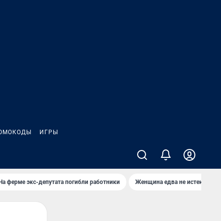
ОМОКОДЫ
ИГРЫ
На ферме экс-депутата погибли работники
Женщина едва не истекла кро