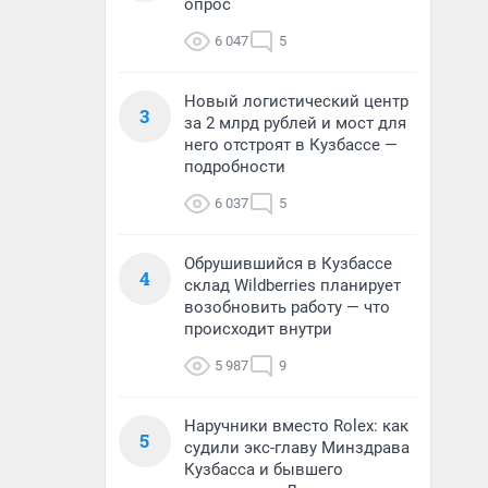
опрос
6 047
5
Новый логистический центр
3
за 2 млрд рублей и мост для
него отстроят в Кузбассе —
подробности
6 037
5
Обрушившийся в Кузбассе
4
склад Wildberries планирует
возобновить работу — что
происходит внутри
5 987
9
Наручники вместо Rolex: как
5
судили экс-главу Минздрава
Кузбасса и бывшего