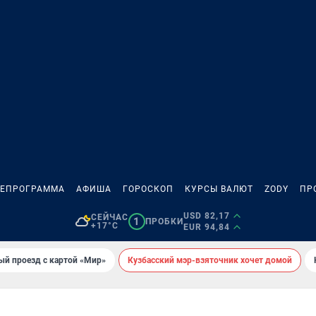
ЛЕПРОГРАММА
АФИША
ГОРОСКОП
КУРСЫ ВАЛЮТ
ZODY
ПР
USD 82,17
СЕЙЧАС
1
ПРОБКИ
+17°C
EUR 94,84
ый проезд с картой «Мир»
Кузбасский мэр-взяточник хочет домой