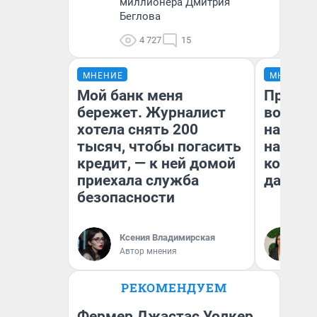
миллионера Дмитрия
Беглова
4 727
15
МНЕНИЕ
МНЕНИЕ
Мой банк меня
Продаш
бережет. Журналист
возьмут
хотела снять 200
нам го
тысяч, чтобы погасить
налого
кредит, — к ней домой
коснет
приехала служба
даже р
безопасности
Ксения Владимирская
Ан
Автор мнения
РЕКОМЕНДУЕМ
Фермер Джастас Уолкер,