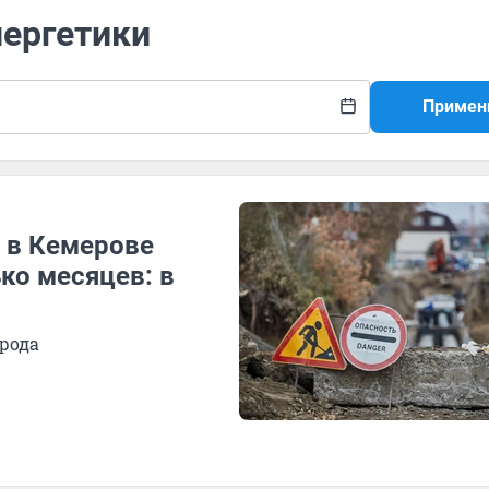
нергетики
Примен
 в Кемерове
ко месяцев: в
орода