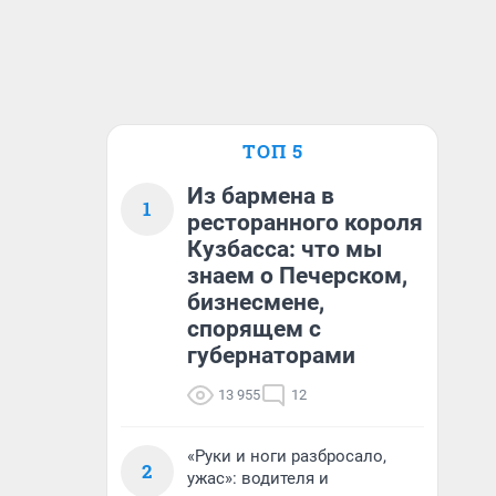
ТОП 5
Из бармена в
1
ресторанного короля
Кузбасса: что мы
знаем о Печерском,
бизнесмене,
спорящем с
губернаторами
13 955
12
«Руки и ноги разбросало,
2
ужас»: водителя и