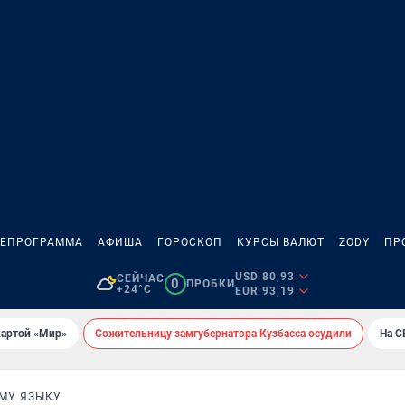
ЛЕПРОГРАММА
АФИША
ГОРОСКОП
КУРСЫ ВАЛЮТ
ZODY
ПР
USD 80,93
СЕЙЧАС
0
ПРОБКИ
+24°C
EUR 93,19
картой «Мир»
Сожительницу замгубернатора Кузбасса осудили
На С
МУ ЯЗЫКУ