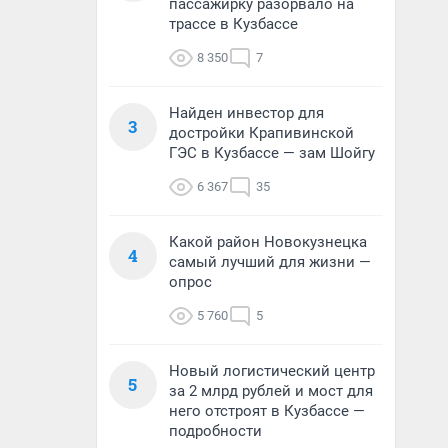
пассажирку разорвало на
трассе в Кузбассе
8 350
7
Найден инвестор для
3
достройки Крапивинской
ГЭС в Кузбассе — зам Шойгу
6 367
35
Какой район Новокузнецка
4
самый лучший для жизни —
опрос
5 760
5
Новый логистический центр
5
за 2 млрд рублей и мост для
него отстроят в Кузбассе —
подробности