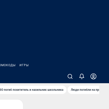
ОМОКОДЫ
ИГРЫ
ВО погиб похититель и насильник школьника
Люди погибли на предприя