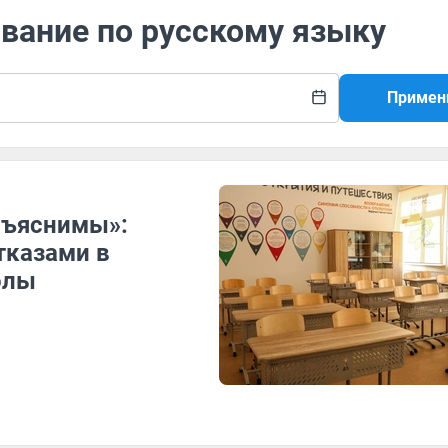
ование по русскому языку
Примен
бъяснимы»:
тказами в
олы