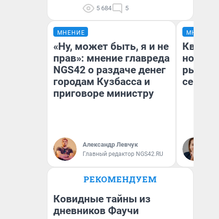
5 684
5
МНЕНИЕ
МНЕНИЕ
«Ну, может быть, я и не
Кварти
прав»: мнение главреда
но деш
NGS42 о раздаче денег
рынок 
городам Кузбасса и
сейчас
приговоре министру
Ек
Александр Левчук
ди
Главный редактор NGS42.RU
не
РЕКОМЕНДУЕМ
Ковидные тайны из
дневников Фаучи