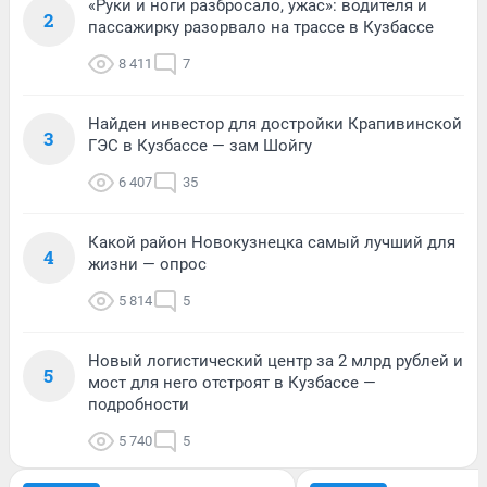
«Руки и ноги разбросало, ужас»: водителя и
2
пассажирку разорвало на трассе в Кузбассе
8 411
7
Найден инвестор для достройки Крапивинской
3
ГЭС в Кузбассе — зам Шойгу
6 407
35
Какой район Новокузнецка самый лучший для
4
жизни — опрос
5 814
5
Новый логистический центр за 2 млрд рублей и
5
мост для него отстроят в Кузбассе —
подробности
5 740
5