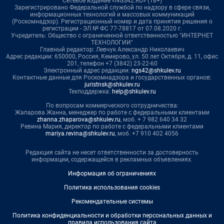
Сетевое издание «NGS42.RU» (18+)
Зарегистрировано Федеральной службой по надзору в сфере связи,
информационных технологий и массовых коммуникаций
(Роскомнадзор). Регистрационный номер и дата принятия решения о
регистрации - ЭЛ № ФС 77-78817 от 07.08.2020 г.
Учредитель: Общество с ограниченной ответственностью "ИНТЕРНЕТ
ТЕХНОЛОГИИ"
Главный редактор: Левчук Александр Николаевич
Адрес редакции: 650000, Россия, Кемерово, ул. 50 лет Октября, д. 11, офис
201, телефон +7 (3842) 23-22-60
Электронный адрес редакции:
ngs42@shkulev.ru
Контактные данные для Роскомнадзора и государственных органов:
juristnsk@shkulev.ru
Техподдержка:
help@shkulev.ru
По вопросам коммерческого сотрудничества:
Жапарова Жанна, менеджер по работе с федеральными клиентами
zhanna.zhaparova@shkulev.ru
, моб. + 7 982 640 34 32
Ревина Мария, директор по работе с федеральными клиентами
mariya.revina@shkulev.ru
, моб. +7 910 402 4056
Редакция сайта не несет ответственности за достоверность
информации, содержащейся в рекламных объявлениях.
Информация об ограничениях
Политика использования cookies
Рекомендательные системы
Политика конфиденциальности и обработки персональных данных и
правила использования сайта