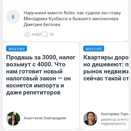
Наручники вместо Rolex: как судили экс-главу
5
Минздрава Кузбасса и бывшего миллионера
Дмитрия Беглова
4 622
15
МНЕНИЕ
МНЕНИЕ
Продашь за 3000, налог
Квартиры доро
возьмут с 4000. Что
но дешевеют: п
нам готовит новый
рынок недвижи
налоговый закон — он
сейчас такой с
коснется импорта и
даже репетиторов
Екатерина Тороп
Анастасия Завгородняя
директор агентст
недвижимости