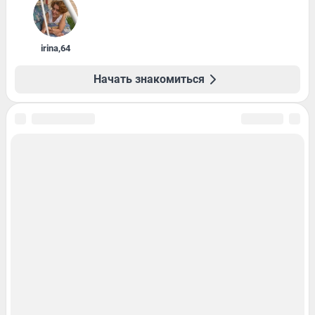
irina
,
64
Начать знакомиться