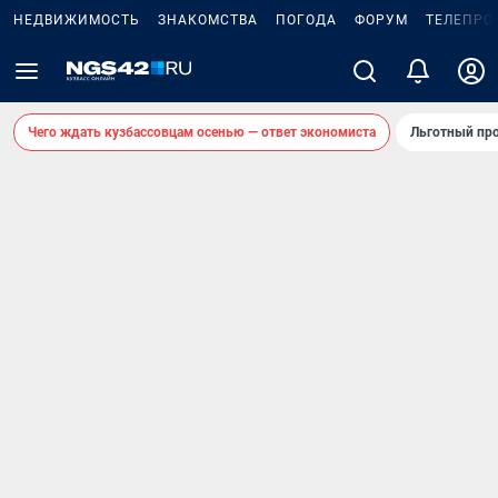
НЕДВИЖИМОСТЬ
ЗНАКОМСТВА
ПОГОДА
ФОРУМ
ТЕЛЕПРО
Чего ждать кузбассовцам осенью — ответ экономиста
Льготный про