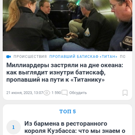
ПРОИСШЕСТВИЯ
ПРОПАВШИЙ БАТИСКАФ «ТИТАН»
ПОДРО
Миллиардеры застряли на дне океана:
как выглядит изнутри батискаф,
пропавший на пути к «Титанику»
21 июня, 2023, 13:07
1 590
Обсудить
ТОП 5
Из бармена в ресторанного
1
короля Кузбасса: что мы знаем о