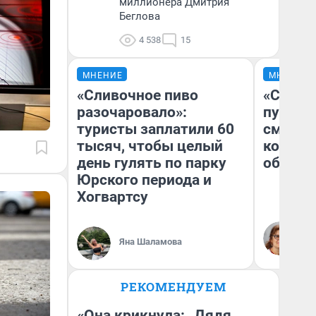
миллионера Дмитрия
Беглова
4 538
15
МНЕНИЕ
МНЕНИЕ
«Сливочное пиво
«Спутал
разочаровало»:
пургу».
туристы заплатили 60
смерте
тысяч, чтобы целый
которы
день гулять по парку
обнару
Юрского периода и
Хогвартсу
Ир
Гл
Яна Шаламова
«Р
Во
РЕКОМЕНДУЕМ
«Она крикнула: „Дядя