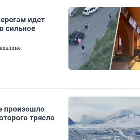
берегам идет
о сильное
Сахалине
ае произошло
оторого трясло