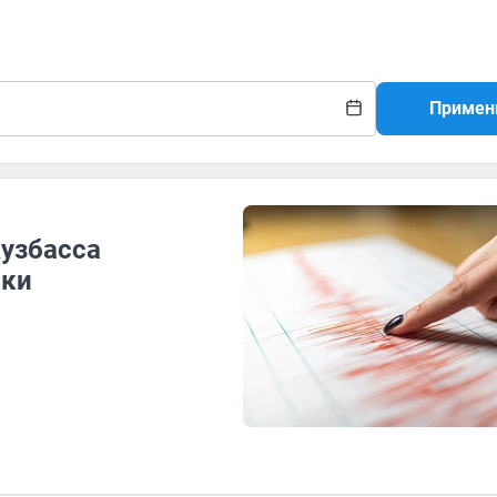
Примен
Кузбасса
чки