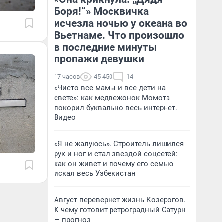
Боря!“» Москвичка
исчезла ночью у океана во
Вьетнаме. Что произошло
в последние минуты
пропажи девушки
17 часов
45 450
14
«Чисто все мамы и все дети на
свете»: как медвежонок Момота
покорил буквально весь интернет.
Видео
«Я не жалуюсь». Строитель лишился
рук и ног и стал звездой соцсетей:
как он живет и почему его семью
искал весь Узбекистан
Август перевернет жизнь Козерогов.
К чему готовит ретроградный Сатурн
— прогноз