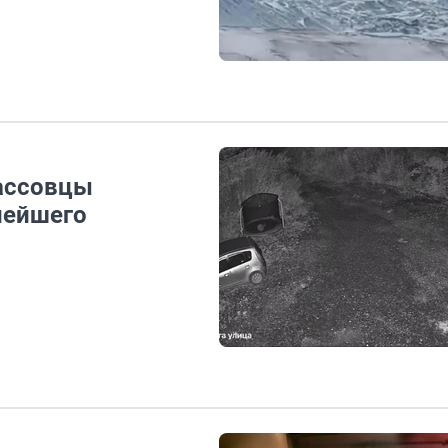
бассовцы
нейшего