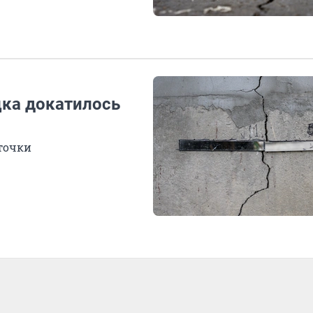
цка докатилось
точки