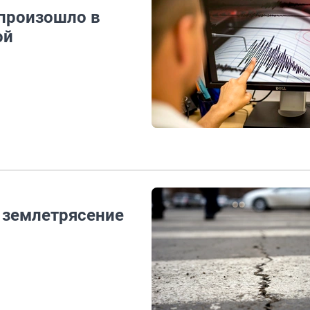
 произошло в
ой
 землетрясение