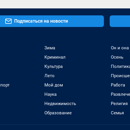
Подписаться на новости
Зима
Он и она
Криминал
Осень
Культура
Политик
Лето
Происше
спорт
Мой дом
Работа
Наука
Развлеч
Недвижимость
Религия
Образование
Семья