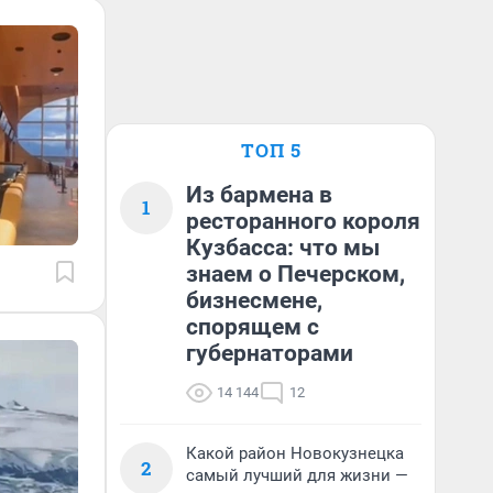
ТОП 5
Из бармена в
1
ресторанного короля
Кузбасса: что мы
знаем о Печерском,
бизнесмене,
спорящем с
губернаторами
14 144
12
Какой район Новокузнецка
2
самый лучший для жизни —