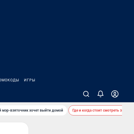
ОМОКОДЫ
ИГРЫ
й мэр-взяточник хочет выйти домой
Где и когда стоит смотреть звездоп