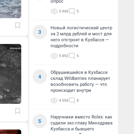
опрос
5 945
5
Новый логистический центр
3
за 2 млрд рублей и мост для
него отстроят в Кузбассе —
подробности
5 892
5
Обрушившийся в Кузбассе
4
склад Wildberries планирует
возобновить работу — что
происходит внутри
4 554
8
Наручники вместо Rolex: как
5
судили экс-главу Минздрава
Кузбасса и бывшего