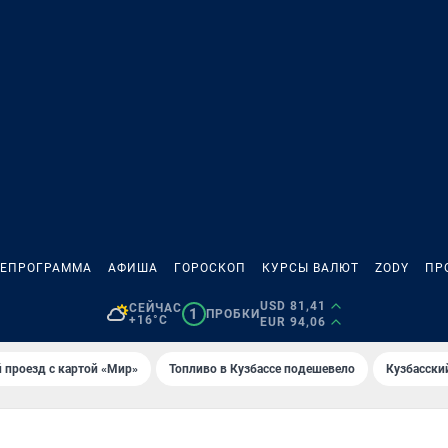
ЛЕПРОГРАММА
АФИША
ГОРОСКОП
КУРСЫ ВАЛЮТ
ZODY
ПР
USD 81,41
СЕЙЧАС
1
ПРОБКИ
+16°C
EUR 94,06
 проезд с картой «Мир»
Топливо в Кузбассе подешевело
Кузбасски