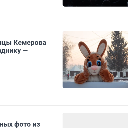
лицы Кемерова
зднику —
бных фото из