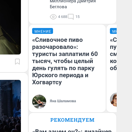
миллионера Дмитрия
Беглова
4 688
15
МНЕНИЕ
МНЕНИЕ
«Сливочное пиво
«Спутал
разочаровало»:
пургу».
туристы заплатили 60
смерте
тысяч, чтобы целый
которы
день гулять по парку
обнару
Юрского периода и
Хогвартсу
Ир
Гл
Яна Шаламова
«Р
Во
РЕКОМЕНДУЕМ
«Вам зачем он?»: дизайнер