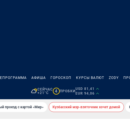
ЛЕПРОГРАММА
АФИША
ГОРОСКОП
КУРСЫ ВАЛЮТ
ZODY
ПР
USD 81,41
СЕЙЧАС
4
ПРОБКИ
+21°C
EUR 94,06
ый проезд с картой «Мир»
Кузбасский мэр-взяточник хочет домой