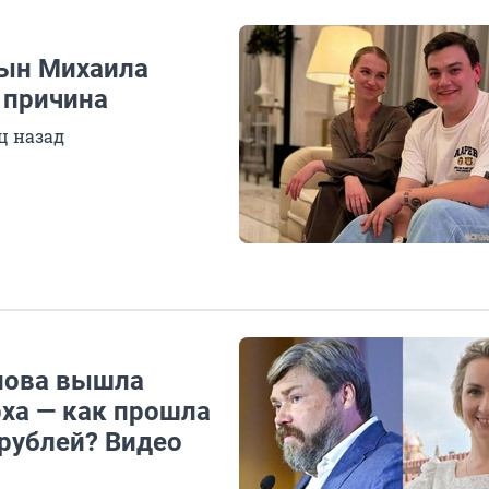
сын Михаила
 причина
ц назад
лова вышла
рха — как прошла
 рублей? Видео