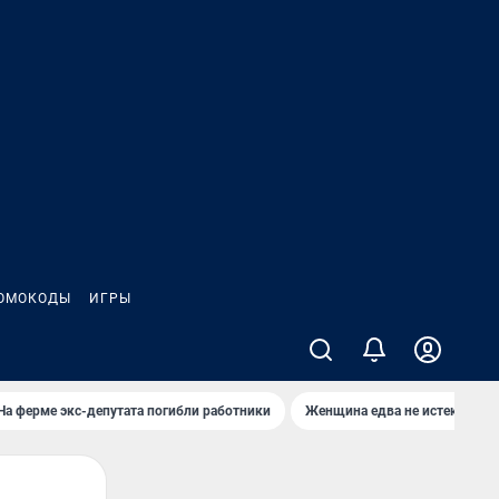
ОМОКОДЫ
ИГРЫ
На ферме экс-депутата погибли работники
Женщина едва не истекла кро