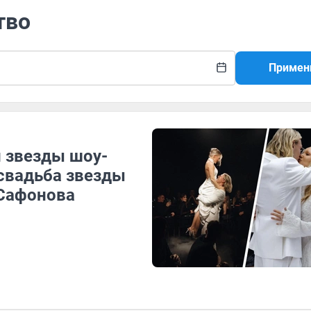
тво
Примен
и звезды шоу-
 свадьба звезды
 Сафонова