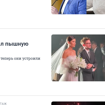
тил пышную
 теперь они устроили
РТАЖ