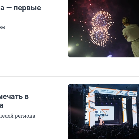
а — первые
ом
мечать в
а
телей региона