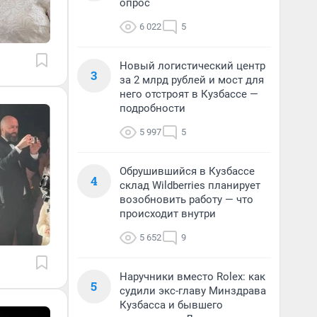
опрос
6 022
5
Новый логистический центр
3
за 2 млрд рублей и мост для
него отстроят в Кузбассе —
подробности
5 997
5
Обрушившийся в Кузбассе
4
склад Wildberries планирует
возобновить работу — что
происходит внутри
5 652
9
Наручники вместо Rolex: как
5
судили экс-главу Минздрава
Кузбасса и бывшего