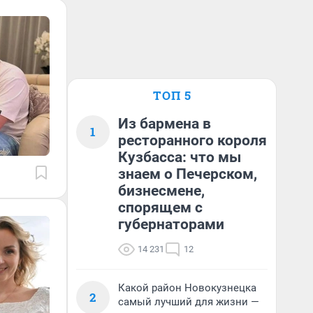
ТОП 5
Из бармена в
1
ресторанного короля
Кузбасса: что мы
знаем о Печерском,
бизнесмене,
спорящем с
губернаторами
14 231
12
Какой район Новокузнецка
2
самый лучший для жизни —