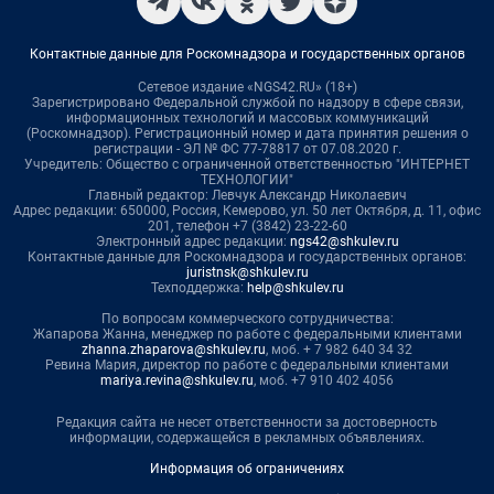
Контактные данные для Роскомнадзора и государственных органов
Сетевое издание «NGS42.RU» (18+)
Зарегистрировано Федеральной службой по надзору в сфере связи,
информационных технологий и массовых коммуникаций
(Роскомнадзор). Регистрационный номер и дата принятия решения о
регистрации - ЭЛ № ФС 77-78817 от 07.08.2020 г.
Учредитель: Общество с ограниченной ответственностью "ИНТЕРНЕТ
ТЕХНОЛОГИИ"
Главный редактор: Левчук Александр Николаевич
Адрес редакции: 650000, Россия, Кемерово, ул. 50 лет Октября, д. 11, офис
201, телефон +7 (3842) 23-22-60
Электронный адрес редакции:
ngs42@shkulev.ru
Контактные данные для Роскомнадзора и государственных органов:
juristnsk@shkulev.ru
Техподдержка:
help@shkulev.ru
По вопросам коммерческого сотрудничества:
Жапарова Жанна, менеджер по работе с федеральными клиентами
zhanna.zhaparova@shkulev.ru
, моб. + 7 982 640 34 32
Ревина Мария, директор по работе с федеральными клиентами
mariya.revina@shkulev.ru
, моб. +7 910 402 4056
Редакция сайта не несет ответственности за достоверность
информации, содержащейся в рекламных объявлениях.
Информация об ограничениях