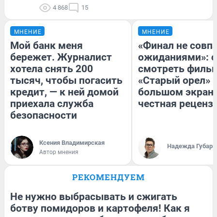
4 868
15
МНЕНИЕ
МНЕНИЕ
Мой банк меня
«Финал не совпа
бережет. Журналист
ожиданиями»: с
хотела снять 200
смотреть филь
тысяч, чтобы погасить
«Старый орел» 
кредит, — к ней домой
большом экран
приехала служба
честная реценз
безопасности
Ксения Владимирская
Надежда Губарь
Автор мнения
РЕКОМЕНДУЕМ
Не нужно выбрасывать и сжигать
ботву помидоров и картофеля! Как я