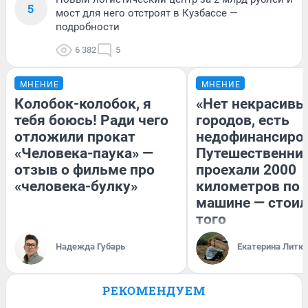
5
мост для него отстроят в Кузбассе —
подробности
6 382
5
МНЕНИЕ
МНЕНИЕ
Колобок-колобок, я
«Нет некрасивы
тебя боюсь! Ради чего
городов, есть
отложили прокат
недофинансиро
«Человека-паука» —
Путешественни
отзыв о фильме про
проехали 2000
«человека-булку»
километров по 
машине — стоил
того
Надежда Губарь
Екатерина Литк
РЕКОМЕНДУЕМ