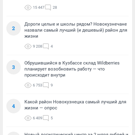
15 447
28
Дороги целые и школы рядом? Новокузнечане
2
назвали самый лучший (и дешевый) район для
жизни
9 208
4
Обрушившийся в Кузбассе склад Wildberries
3
планирует возобновить работу — что
происходит внутри
6 753
9
Какой район Новокузнецка самый лучший для
4
жизни — опрос
6 409
5
Новый логистический центр за 2 млрд рублей и