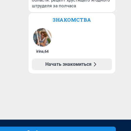
области: рецепт хрустящего ягодного
штруделя за полчаса
ЗНАКОМСТВА
irina
,
64
Начать знакомиться