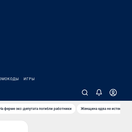
ОМОКОДЫ
ИГРЫ
На ферме экс-депутата погибли работники
Женщина едва не истекла кро