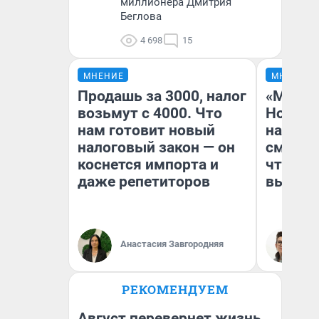
миллионера Дмитрия
Беглова
4 698
15
МНЕНИЕ
МНЕНИЕ
Продашь за 3000, налог
«Мы ви
возьмут с 4000. Что
Нолана
нам готовит новый
настро
налоговый закон — он
смотре
коснется импорта и
чтобы 
даже репетиторов
выгляд
Анастасия Завгородняя
На
РЕКОМЕНДУЕМ
Август перевернет жизнь