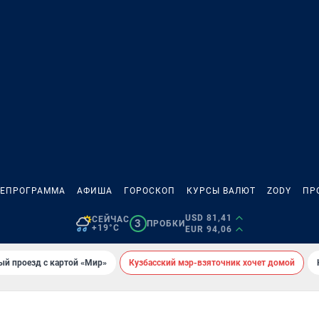
ЛЕПРОГРАММА
АФИША
ГОРОСКОП
КУРСЫ ВАЛЮТ
ZODY
ПР
USD 81,41
СЕЙЧАС
3
ПРОБКИ
+19°C
EUR 94,06
ый проезд с картой «Мир»
Кузбасский мэр-взяточник хочет домой