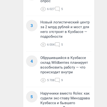
опрос
6 027
5
Новый логистический центр
3
за 2 млрд рублей и мост для
него отстроят в Кузбассе —
подробности
6 004
5
Обрушившийся в Кузбассе
4
склад Wildberries планирует
возобновить работу — что
происходит внутри
5 708
9
Наручники вместо Rolex: как
5
судили экс-главу Минздрава
Кузбасса и бывшего