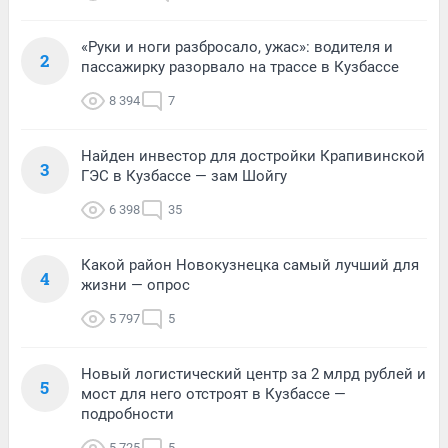
«Руки и ноги разбросало, ужас»: водителя и
2
пассажирку разорвало на трассе в Кузбассе
8 394
7
Найден инвестор для достройки Крапивинской
3
ГЭС в Кузбассе — зам Шойгу
6 398
35
Какой район Новокузнецка самый лучший для
4
жизни — опрос
5 797
5
Новый логистический центр за 2 млрд рублей и
5
мост для него отстроят в Кузбассе —
подробности
5 725
5