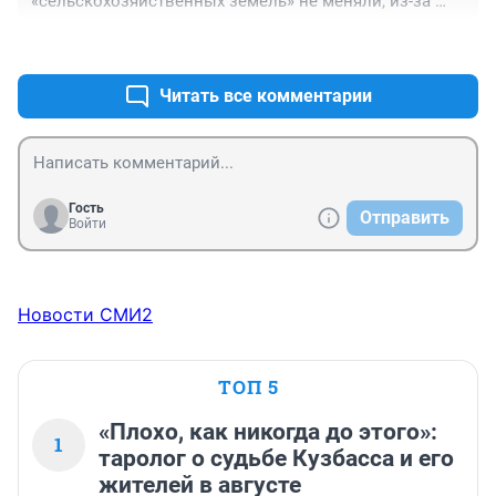
«сельскохозяйственных земель» не меняли, из-за 
чего платили меньше налогов, чем должны были. А 
+0
–0
теперь власть обязывает их привести документы в 
порядок.

А как так незаконно вели деятельность? Что думает 
Читать все комментарии
прокуратура?
Гость
Отправить
Войти
Новости СМИ2
ТОП 5
«Плохо, как никогда до этого»:
1
таролог о судьбе Кузбасса и его
жителей в августе