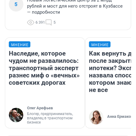
Новый логистический центр за 2 млрд
5
рублей и мост для него отстроят в Кузбассе
— подробности
6 391
5
МНЕНИЕ
МНЕНИЕ
Наследие, которое
Как вернуть де
чудом не развалилось:
после закрыти
транспортный эксперт
ипотеки? Эксп
разнес миф о «вечных»
назвала способ
советских дорогах
котором знают
не все
Олег Арефьев
Блогер, предприниматель,
Анна Ермакова
владелец в транспортном
бизнесе