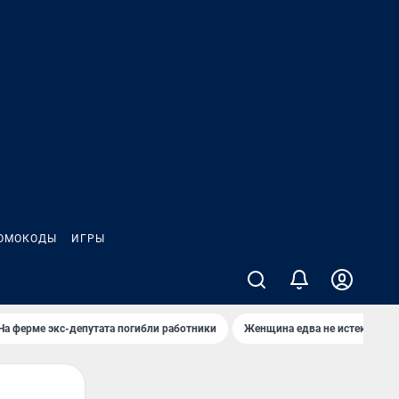
ОМОКОДЫ
ИГРЫ
На ферме экс-депутата погибли работники
Женщина едва не истекла кро