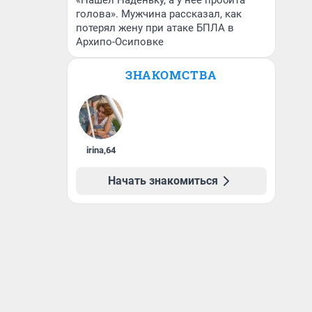
«Нашел Наденьку, а у нее пробита
голова». Мужчина рассказал, как
потерял жену при атаке БПЛА в
Архипо-Осиповке
ЗНАКОМСТВА
irina
,
64
Начать знакомиться