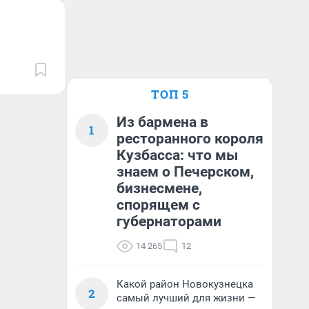
ТОП 5
Из бармена в
1
ресторанного короля
Кузбасса: что мы
знаем о Печерском,
бизнесмене,
спорящем с
губернаторами
14 265
12
Какой район Новокузнецка
2
самый лучший для жизни —