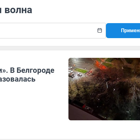
я волна
Примен
и». В Белгороде
азовалась