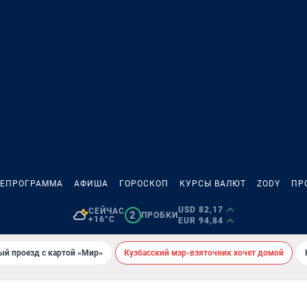
ЛЕПРОГРАММА
АФИША
ГОРОСКОП
КУРСЫ ВАЛЮТ
ZODY
ПР
USD 82,17
СЕЙЧАС
2
ПРОБКИ
+16°C
EUR 94,84
ый проезд с картой «Мир»
Кузбасский мэр-взяточник хочет домой