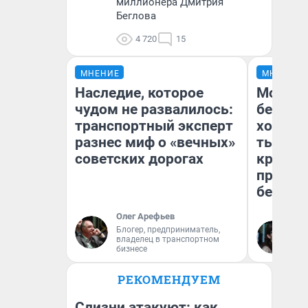
миллионера Дмитрия
Беглова
4 720
15
МНЕНИЕ
МНЕНИЕ
Наследие, которое
Мой ба
чудом не развалилось:
береже
транспортный эксперт
хотела 
разнес миф о «вечных»
тысяч,
советских дорогах
кредит,
приеха
безопа
Олег Арефьев
Блогер, предприниматель,
Кс
владелец в транспортном
Ав
бизнесе
РЕКОМЕНДУЕМ
Слизни атакуют: как