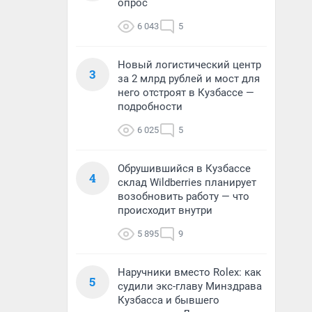
опрос
6 043
5
Новый логистический центр
3
за 2 млрд рублей и мост для
него отстроят в Кузбассе —
подробности
6 025
5
Обрушившийся в Кузбассе
4
склад Wildberries планирует
возобновить работу — что
происходит внутри
5 895
9
Наручники вместо Rolex: как
5
судили экс-главу Минздрава
Кузбасса и бывшего