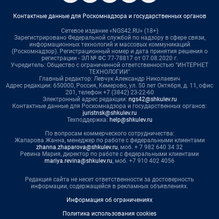
Контактные данные для Роскомнадзора и государственных органов
Сетевое издание «NGS42.RU» (18+)
Зарегистрировано Федеральной службой по надзору в сфере связи,
информационных технологий и массовых коммуникаций
(Роскомнадзор). Регистрационный номер и дата принятия решения о
регистрации - ЭЛ № ФС 77-78817 от 07.08.2020 г.
Учредитель: Общество с ограниченной ответственностью "ИНТЕРНЕТ
ТЕХНОЛОГИИ"
Главный редактор: Левчук Александр Николаевич
Адрес редакции: 650000, Россия, Кемерово, ул. 50 лет Октября, д. 11, офис
201, телефон +7 (3842) 23-22-60
Электронный адрес редакции:
ngs42@shkulev.ru
Контактные данные для Роскомнадзора и государственных органов:
juristnsk@shkulev.ru
Техподдержка:
help@shkulev.ru
По вопросам коммерческого сотрудничества:
Жапарова Жанна, менеджер по работе с федеральными клиентами
zhanna.zhaparova@shkulev.ru
, моб. + 7 982 640 34 32
Ревина Мария, директор по работе с федеральными клиентами
mariya.revina@shkulev.ru
, моб. +7 910 402 4056
Редакция сайта не несет ответственности за достоверность
информации, содержащейся в рекламных объявлениях.
Информация об ограничениях
Политика использования cookies