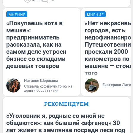
МНЕНИЕ
МНЕНИЕ
«Покупаешь кота в
«Нет некрасивы
мешке»:
городов, есть
предприниматель
недофинансиро
рассказала, как на
Путешественни
самом деле устроен
проехали 2000
бизнес со складами
километров по 
дешевых товаров
машине — стоил
того
Наталья Шорохова
Екатерина Литк
Открыла кофейную точку на
деньги соцразвития
РЕКОМЕНДУЕМ
«Уголовник я, родные со мной не
общаются»: как бывший «афганец» 30
лет живет в землянке посреди леса под