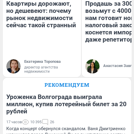
Квартиры дорожают,
Продашь за 3000
но дешевеют: почему
возьмут с 4000.
рынок недвижимости
нам готовит но
сейчас такой странный
налоговый зако
коснется импор
даже репетитор
Екатерина Торопова
Анастасия Завг
директор агентства
недвижимости
РЕКОМЕНДУЕМ
Уроженка Волгограда выиграла
миллион, купив лотерейный билет за 20
рублей
17 часов
10 395
26
Когда концерт обернулся скандалом. Ваня Дмитриенко