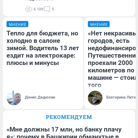
6 109
5
МНЕНИЕ
МНЕНИЕ
Тепло для бюджета, но
«Нет некрасивы
холодно в салоне
городов, есть
зимой. Водитель 13 лет
недофинансиро
ездит на электрокаре:
Путешественни
плюсы и минусы
проехали 2000
километров по 
машине — стоил
того
Денис Дедюхин
Екатерина Литк
РЕКОМЕНДУЕМ
«Мне должны 17 млн, но банку плачу
я»: почему в Башкирии обманутые в