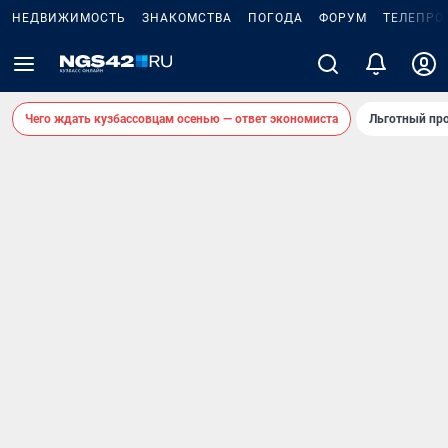
НЕДВИЖИМОСТЬ
ЗНАКОМСТВА
ПОГОДА
ФОРУМ
ТЕЛЕПРО
Чего ждать кузбассовцам осенью — ответ экономиста
Льготный про